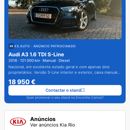
XS AUTO
· ANÚNCIO PATROCINADO
Audi A3 1.6 TDI S-Line
2016
·
121 000
km · Manual · Diesel
Nacional, em excelente estado geral e com apenas dois
proprietários. Versão S-Line interior e exterior, caixa manual
de 6 velocidades e vários extras.
18 950
€
Contactar o stand
Quer promover o seu stand no Encontra Carros?
Anúncios
Ver anúncios Kia Rio