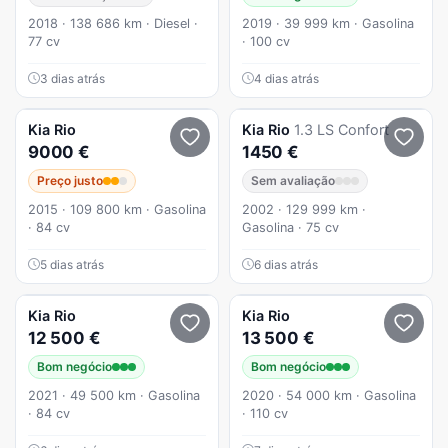
2018 · 138 686 km · Diesel ·
2019 · 39 999 km · Gasolina
77 cv
· 100 cv
3 dias atrás
4 dias atrás
Kia
Rio
Kia
Rio
1.3 LS Confort
9000 €
1450 €
Preço justo
Sem avaliação
2015 · 109 800 km · Gasolina
2002 · 129 999 km ·
· 84 cv
Gasolina · 75 cv
5 dias atrás
6 dias atrás
Kia
Rio
Kia
Rio
12 500 €
13 500 €
Bom negócio
Bom negócio
2021 · 49 500 km · Gasolina
2020 · 54 000 km · Gasolina
· 84 cv
· 110 cv