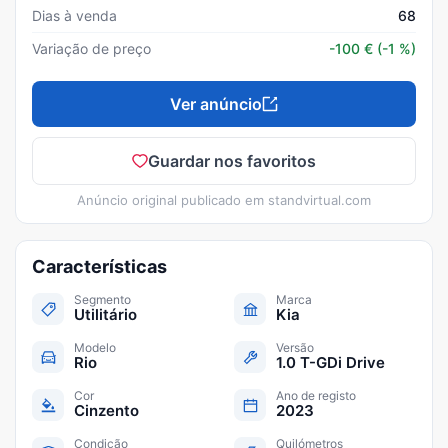
Dias à venda
68
Variação de preço
-100
€
(-1 %)
Ver anúncio
Guardar nos favoritos
Anúncio original publicado em
standvirtual.com
Características
Segmento
Marca
Utilitário
Kia
Modelo
Versão
Rio
1.0 T-GDi Drive
Cor
Ano de registo
Cinzento
2023
Condição
Quilómetros