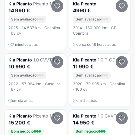
Kia
Picanto
Picanto 1.0 MPi Urban
Kia
Picanto
14 990 €
4990 €
Sem avaliação
Sem avaliação
2025 · 14 537 km · Gasolina
2014 · 180 000 km · GPL ·
· 63 cv
Coimbra
7 minutos atrás
cerca de 19 horas atrás
Kia
Picanto
1.0 CVVT Easy
Kia
Picanto
1.0 T-GDI ISG GT Line
10 990 €
11 990 €
Sem avaliação
Sem avaliação
2022 · 57 964 km · Gasolina
2020 · 79 995 km · Gasolina
· 67 cv
· 100 cv
um dia atrás
um dia atrás
Kia
Picanto
Picanto 1.0 MPi Urban
Kia
Picanto
1.0 CVVT Urban
15 200 €
14 950 €
Bom negócio
Bom negócio