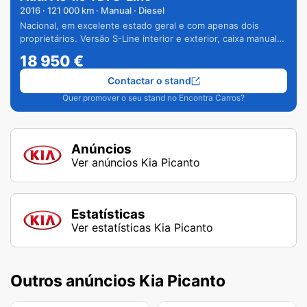
2016
·
121 000
km · Manual · Diesel
Nacional, em excelente estado geral e com apenas dois
proprietários. Versão S-Line interior e exterior, caixa manual
de 6 velocidades e vários extras.
18 950
€
Contactar o stand
Quer promover o seu stand no Encontra Carros?
Anúncios
Ver anúncios Kia Picanto
Estatísticas
Ver estatísticas Kia Picanto
Outros anúncios Kia Picanto