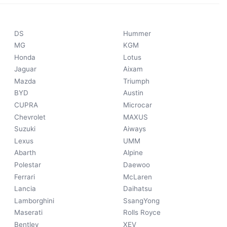
DS
Hummer
MG
KGM
Honda
Lotus
Jaguar
Aixam
Mazda
Triumph
BYD
Austin
CUPRA
Microcar
Chevrolet
MAXUS
Suzuki
Aiways
Lexus
UMM
Abarth
Alpine
Polestar
Daewoo
Ferrari
McLaren
Lancia
Daihatsu
Lamborghini
SsangYong
Maserati
Rolls Royce
Bentley
XEV