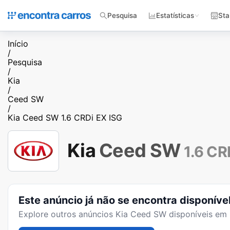
Pesquisa
Estatísticas
Sta
Início
/
Pesquisa
/
Kia
/
Ceed SW
/
Kia Ceed SW 1.6 CRDi EX ISG
Kia
Ceed SW
1.6 CR
Este anúncio já não se encontra disponíve
Explore outros anúncios
Kia Ceed SW
disponíveis em 