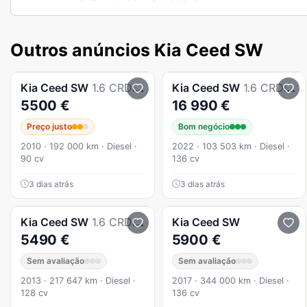
Outros anúncios Kia Ceed SW
Kia
Ceed SW
1.6 CRDi EX ISG
Kia
Ceed SW
1.6 CRDi MHEV Drive
5500 €
16 990 €
Preço justo
Bom negócio
2010 · 192 000 km · Diesel ·
2022 · 103 503 km · Diesel ·
90 cv
136 cv
3 dias atrás
3 dias atrás
Kia
Ceed SW
1.6 CRDi TX
Kia
Ceed SW
5490 €
5900 €
Sem avaliação
Sem avaliação
2013 · 217 647 km · Diesel ·
2017 · 344 000 km · Diesel ·
128 cv
136 cv