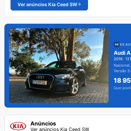
Ver anúncios
Kia Ceed SW
XS A
Audi A
2016
·
12
Nacional,
Versão S-
extras.
18 9
Quer prom
Anúncios
Ver anúncios Kia Ceed SW