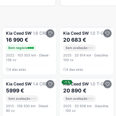
Kia
Ceed SW
1.6 CRDi MHEV Drive
Kia
Ceed SW
1.0 T-GDI Drive
16 990 €
20 683 €
Bom negócio
Sem avaliação
2022 · 103 503 km · Diesel ·
2025 · 20 914 km · Gasolina ·
136 cv
100 cv
4 dias atrás
4 dias atrás
-1 %
Kia
Ceed SW
1.4 CRDi ECO
Kia
Ceed SW
1.0 T-GDI Drive
5999 €
20 890 €
Sem avaliação
Sem avaliação
2013 · 158 500 km · Diesel ·
2025 · 20 658 km · Gasolina
90 cv
· 100 cv