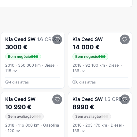
Kia
Ceed SW
1.6 CRDi EX ISG
Kia
Ceed SW
3000 €
14 000 €
Bom negócio
Bom negócio
2010 · 350 000 km · Diesel ·
2018 · 92 100 km · Diesel ·
115 cv
136 cv
4 dias atrás
6 dias atrás
Kia
Ceed SW
Kia
Ceed SW
1.6 CRDi GT Line
10 990 €
8990 €
Sem avaliação
Sem avaliação
2018 · 116 000 km · Gasolina
2016 · 203 170 km · Diesel ·
· 120 cv
136 cv