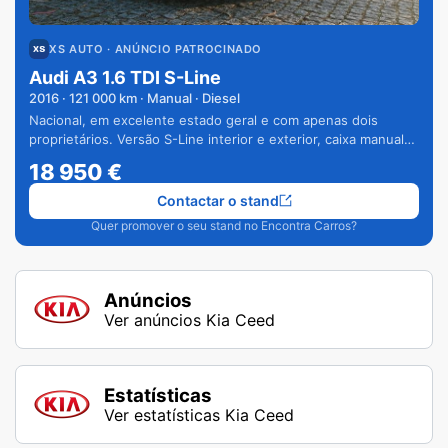
XS AUTO
· ANÚNCIO PATROCINADO
Audi A3 1.6 TDI S-Line
2016
·
121 000
km · Manual · Diesel
Nacional, em excelente estado geral e com apenas dois
proprietários. Versão S-Line interior e exterior, caixa manual
de 6 velocidades e vários extras.
18 950
€
Contactar o stand
Quer promover o seu stand no Encontra Carros?
Anúncios
Ver anúncios Kia Ceed
Estatísticas
Ver estatísticas Kia Ceed