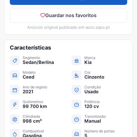
Guardar nos favoritos
Anúncio original publicado em
auto.sapo.pt
Características
Segmento
Marca
Sedan/Berlina
Kia
Modelo
Cor
Ceed
Cinzento
Ano de registo
Condição
2021
Usado
Quilómetros
Potência
99 700 km
120 cv
Cilindrada
Transmissão
998 cm³
Manual
Combustível
Número de portas
Gasolina
5