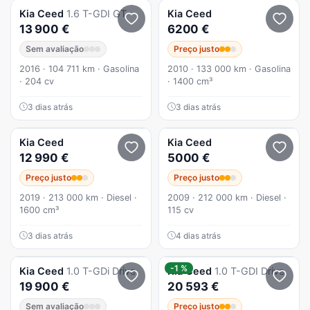
Kia
Ceed
1.6 T-GDI GT
Kia
Ceed
13 900 €
6200 €
Sem avaliação
Preço justo
2016 · 104 711 km · Gasolina
2010 · 133 000 km · Gasolina
· 204 cv
· 1400 cm³
3 dias atrás
3 dias atrás
Kia
Ceed
Kia
Ceed
12 990 €
5000 €
Preço justo
Preço justo
2019 · 213 000 km · Diesel ·
2009 · 212 000 km · Diesel ·
1600 cm³
115 cv
3 dias atrás
4 dias atrás
-1 %
Kia
Ceed
1.0 T-GDi Drive
Kia
Ceed
1.0 T-GDI Drive
19 900 €
20 593 €
Sem avaliação
Preço justo