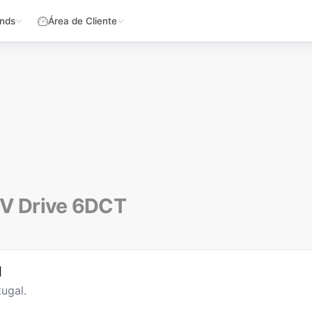
nds
Área de Cliente
EV Drive 6DCT
l
ugal.