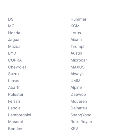
DS
Hummer
MG
KGM
Honda
Lotus
Jaguar
Aixam
Mazda
Triumph
BYD
Austin
CUPRA
Microcar
Chevrolet
MAXUS
Suzuki
Aiways
Lexus
UMM
Abarth
Alpine
Polestar
Daewoo
Ferrari
McLaren
Lancia
Daihatsu
Lamborghini
SsangYong
Maserati
Rolls Royce
Bentley
XEV