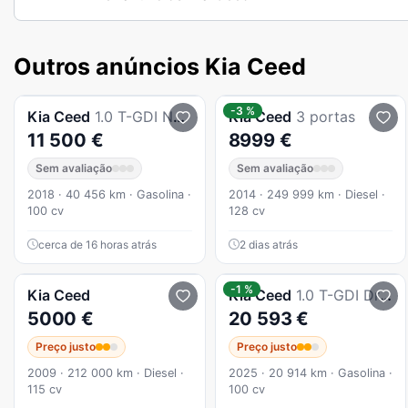
Outros anúncios Kia Ceed
-3 %
Kia
Ceed
1.0 T-GDI Nav Line
Kia
Ceed
3 portas
11 500 €
8999 €
Sem avaliação
Sem avaliação
2018 · 40 456 km · Gasolina ·
2014 · 249 999 km · Diesel ·
100 cv
128 cv
cerca de 16 horas atrás
2 dias atrás
-1 %
Kia
Ceed
Kia
Ceed
1.0 T-GDI Drive
5000 €
20 593 €
Preço justo
Preço justo
2009 · 212 000 km · Diesel ·
2025 · 20 914 km · Gasolina ·
115 cv
100 cv