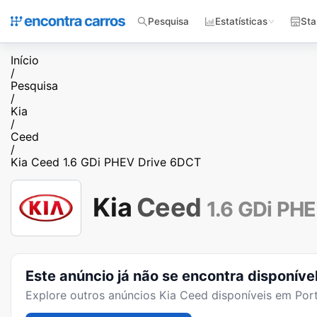
Pesquisa
Estatísticas
Sta
Início
/
Pesquisa
/
Kia
/
Ceed
/
Kia Ceed 1.6 GDi PHEV Drive 6DCT
Kia
Ceed
1.6 GDi PH
Este anúncio já não se encontra disponíve
Explore outros anúncios
Kia Ceed
disponíveis em Port