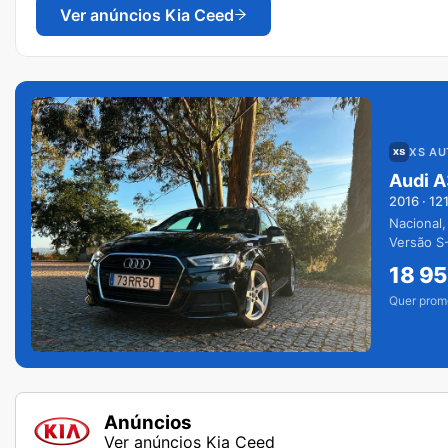
Ver anúncios
Kia Ceed
XS A
Audi A
2016
·
12
Nacional,
Versão S-
extras.
18 9
Quer prom
Anúncios
Ver anúncios Kia Ceed