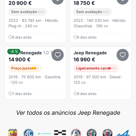
20 900 €
18 750 €
Sem avaliação
Sem avaliação
2022 · 83 745 km · Híbrido
2022 · 140 030 km · Híbrido
Plug-In · 240 cv
(Gasolina) · 190 cv
6 dias atrás
6 dias atrás
-5 %
Jeep
Renegade
1.0 T Longitude
Jeep
Renegade
14 900 €
16 990 €
Preço justo
Ligeiramente caro
2019 · 75 600 km · Gasolina
2019 · 97 000 km · Diesel ·
· 120 cv
120 cv
7 dias atrás
9 dias atrás
Ver todos os anúncios Jeep Renegade