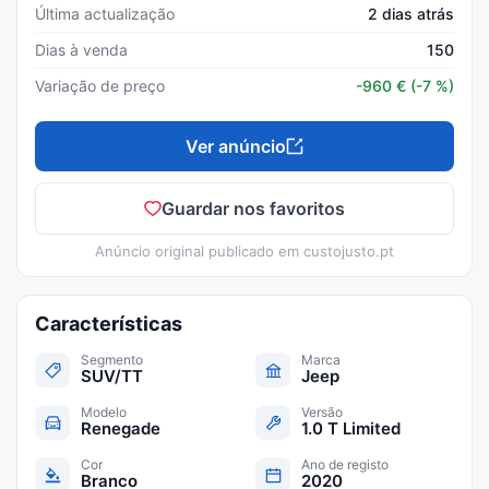
Última actualização
2 dias atrás
Dias à venda
150
Variação de preço
-960
€
(-7 %)
Ver anúncio
Guardar nos favoritos
Anúncio original publicado em
custojusto.pt
Características
Segmento
Marca
SUV/TT
Jeep
Modelo
Versão
Renegade
1.0 T Limited
Cor
Ano de registo
Branco
2020