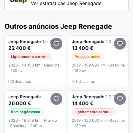
Ver estatísticas Jeep Renegade
Outros anúncios Jeep Renegade
Jeep
Renegade
1.5 TG e-Hybrid Limited DCT
Jeep
Renegade
1.0 T Longitude
22 400 €
13 400 €
Ligeiramente caro
Preço justo
2023 · 44 150 km · Gasolina
2019 · 159 999 km · Gasolina
· 130 cv
· 120 cv
2 dias atrás
3 dias atrás
Jeep
Renegade
Jeep
Renegade
1.0 T Longitude
26 000 €
14 400 €
Bom negócio
Ligeiramente caro
2023 · 49 819 km · Híbrido
2019 · 156 000 km · Gasolina
(Gasolina) · 240 cv
· 120 cv