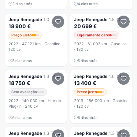
3 dias atrás
4 dias atrás
Jeep
Renegade
1.0 T Limited
Jeep
Renegade
1.5 TG e-Hybrid Longitude DCT
18 900 €
20 699 €
Preço justo
Ligeiramente caro
2022 · 47 121 km · Gasolina ·
2022 · 61 003 km · Gasolina
120 cv
· 130 cv
5 dias atrás
5 dias atrás
Jeep
Renegade
1.3 T4 4Xe Upland eAWD
Jeep
Renegade
1.0 T Longitude
18 750 €
13 400 €
Sem avaliação
Preço justo
2022 · 140 030 km · Híbrido
2019 · 156 000 km · Gasolina
Plug-In · 240 cv
· 120 cv
6 dias atrás
6 dias atrás
Jeep
Renegade
1.3 TG Trailhawk
Jeep
Renegade
1.3 T4 4Xe Upland eAWD