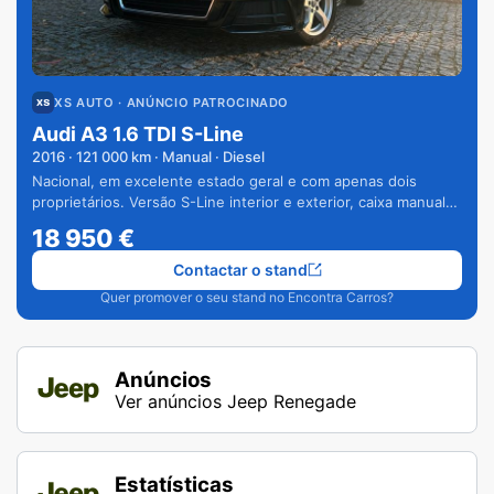
XS AUTO
· ANÚNCIO PATROCINADO
Audi A3 1.6 TDI S-Line
2016
·
121 000
km · Manual · Diesel
Nacional, em excelente estado geral e com apenas dois
proprietários. Versão S-Line interior e exterior, caixa manual
de 6 velocidades e vários extras.
18 950
€
Contactar o stand
Quer promover o seu stand no Encontra Carros?
Anúncios
Ver anúncios Jeep Renegade
Estatísticas