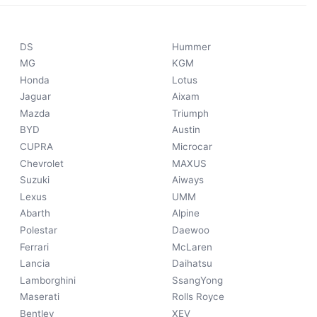
DS
Hummer
MG
KGM
Honda
Lotus
Jaguar
Aixam
Mazda
Triumph
BYD
Austin
CUPRA
Microcar
Chevrolet
MAXUS
Suzuki
Aiways
Lexus
UMM
Abarth
Alpine
Polestar
Daewoo
Ferrari
McLaren
Lancia
Daihatsu
Lamborghini
SsangYong
Maserati
Rolls Royce
Bentley
XEV