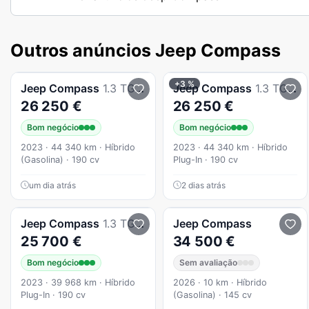
Outros anúncios Jeep Compass
+3 %
Jeep
Compass
1.3 TG Limited
Jeep
Compass
1.3 TG Limited
26 250 €
26 250 €
Bom negócio
Bom negócio
2023 · 44 340 km · Híbrido
2023 · 44 340 km · Híbrido
(Gasolina) · 190 cv
Plug-In · 190 cv
um dia atrás
2 dias atrás
Jeep
Compass
1.3 TG Limited
Jeep
Compass
25 700 €
34 500 €
Bom negócio
Sem avaliação
2023 · 39 968 km · Híbrido
2026 · 10 km · Híbrido
Plug-In · 190 cv
(Gasolina) · 145 cv