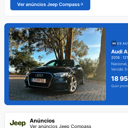
Ver anúncios
Jeep Compass
XS A
Audi A
2016
·
12
Nacional,
Versão S-
extras.
18 9
Quer prom
Anúncios
Ver anúncios Jeep Compass