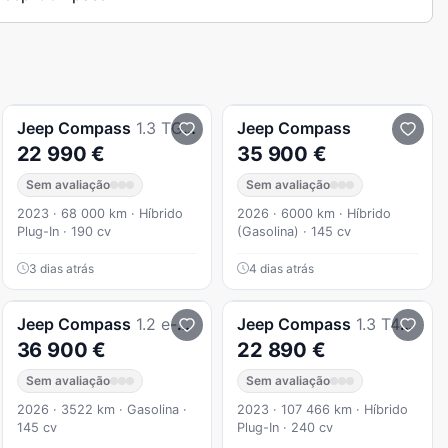
Jeep
Compass
1.3 TG Limited
Jeep
Compass
22 990 €
35 900 €
Sem avaliação
Sem avaliação
2023 · 68 000 km · Híbrido
2026 · 6000 km · Híbrido
Plug-In · 190 cv
(Gasolina) · 145 cv
3 dias atrás
4 dias atrás
Jeep
Compass
1.2 e-Hybrid First Edition DCT6
Jeep
Compass
1.3 T4 4xe Auto S
36 900 €
22 890 €
Sem avaliação
Sem avaliação
2026 · 3522 km · Gasolina ·
2023 · 107 466 km · Híbrido
145 cv
Plug-In · 240 cv