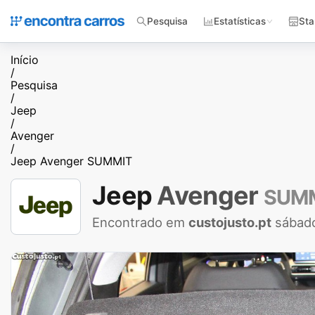
Pesquisa
Estatísticas
Sta
Início
/
Pesquisa
/
Jeep
/
Avenger
/
Jeep Avenger SUMMIT
Jeep
Avenger
SUM
Encontrado em
custojusto.pt
sábado