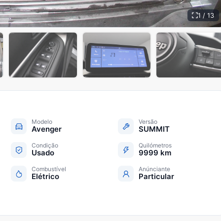
1 / 13
+
8
Modelo
Versão
Avenger
SUMMIT
Condição
Quilómetros
Usado
9999 km
Combustível
Anúnciante
Elétrico
Particular