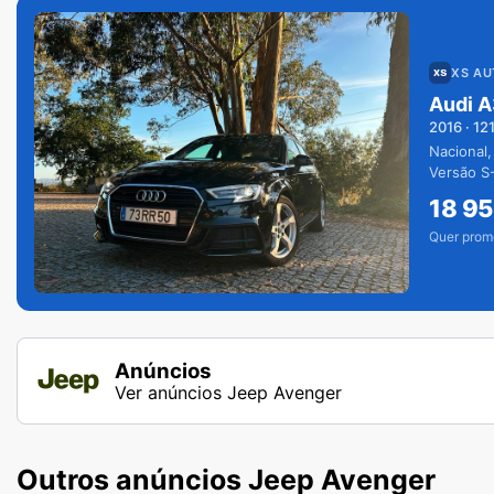
XS A
Audi A
2016
·
12
Nacional,
Versão S-
extras.
18 9
Quer prom
Anúncios
Ver anúncios Jeep Avenger
Outros anúncios Jeep Avenger