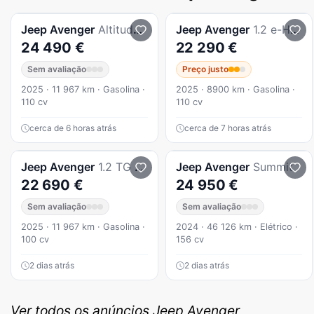
Jeep
Avenger
Altitude 1.2 TG 100cv MT
Jeep
Avenger
1.2 e-Hybrid Altitude DCT
24 490 €
22 290 €
Sem avaliação
Preço justo
2025 · 11 967 km · Gasolina ·
2025 · 8900 km · Gasolina ·
110 cv
110 cv
cerca de 6 horas atrás
cerca de 7 horas atrás
Jeep
Avenger
1.2 TG Altitude
Jeep
Avenger
Summit
22 690 €
24 950 €
Sem avaliação
Sem avaliação
2025 · 11 967 km · Gasolina ·
2024 · 46 126 km · Elétrico ·
100 cv
156 cv
2 dias atrás
2 dias atrás
Ver todos os anúncios Jeep Avenger