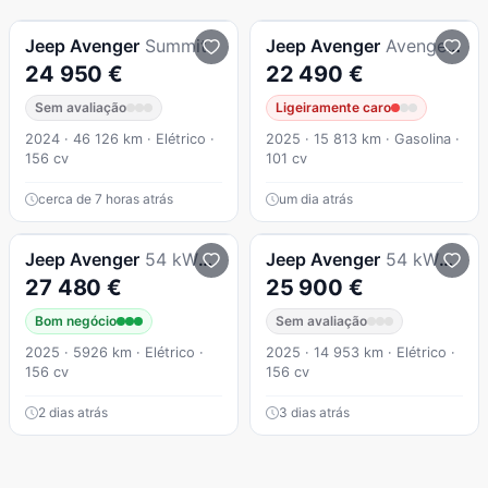
Jeep
Avenger
Summit
Jeep
Avenger
Avenger 1.2 GSE T3 Altitude
24 950 €
22 490 €
Sem avaliação
Ligeiramente caro
2024 · 46 126 km · Elétrico ·
2025 · 15 813 km · Gasolina ·
156 cv
101 cv
cerca de 7 horas atrás
um dia atrás
Jeep
Avenger
54 kWh Summit
Jeep
Avenger
54 kWh Altitude
27 480 €
25 900 €
Bom negócio
Sem avaliação
2025 · 5926 km · Elétrico ·
2025 · 14 953 km · Elétrico ·
156 cv
156 cv
2 dias atrás
3 dias atrás