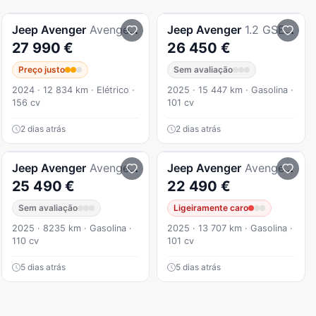
Jeep
Avenger
Avenger 54 kWh Summit
Jeep
Avenger
1.2 GSE T3 Summit
27 990 €
26 450 €
Preço justo
Sem avaliação
2024 · 12 834 km · Elétrico ·
2025 · 15 447 km · Gasolina ·
156 cv
101 cv
2 dias atrás
2 dias atrás
Jeep
Avenger
Avenger 1.2 e-Hybrid Altitude DCT
Jeep
Avenger
Avenger 1.2 GSE T3 Altitude
25 490 €
22 490 €
Sem avaliação
Ligeiramente caro
2025 · 8235 km · Gasolina ·
2025 · 13 707 km · Gasolina ·
110 cv
101 cv
5 dias atrás
5 dias atrás