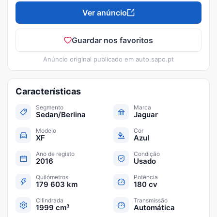
Ver anúncio
Guardar nos favoritos
Anúncio original publicado em
auto.sapo.pt
Características
Segmento
Marca
Sedan/Berlina
Jaguar
Modelo
Cor
XF
Azul
Ano de registo
Condição
2016
Usado
Quilómetros
Potência
179 603 km
180 cv
Cilindrada
Transmissão
1999 cm³
Automática