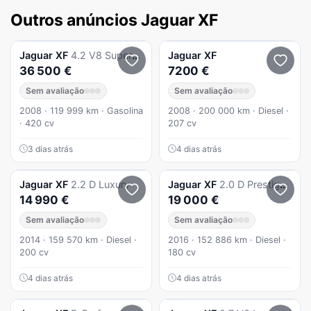
Outros anúncios Jaguar XF
Jaguar
XF
4.2 V8 Supercharged SV8 - 420 cv
Jaguar
XF
36 500 €
7200 €
Sem avaliação
Sem avaliação
2008 · 119 999 km · Gasolina
2008 · 200 000 km · Diesel ·
· 420 cv
207 cv
3 dias atrás
4 dias atrás
Jaguar
XF
2.2 D Luxury
Jaguar
XF
2.0 D Prestige Aut.
14 990 €
19 000 €
Sem avaliação
Sem avaliação
2014 · 159 570 km · Diesel ·
2016 · 152 886 km · Diesel ·
200 cv
180 cv
4 dias atrás
4 dias atrás