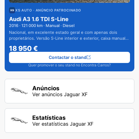
XS AUTO
· ANÚNCIO PATROCINADO
Audi A3 1.6 TDI S-Line
2016
·
121 000
km · Manual · Diesel
Nacional, em excelente estado geral e com apenas dois
proprietários. Versão S-Line interior e exterior, caixa manual
de 6 velocidades e vários extras.
18 950
€
Contactar o stand
Quer promover o seu stand no Encontra Carros?
Anúncios
Ver anúncios Jaguar XF
Estatísticas
Ver estatísticas Jaguar XF