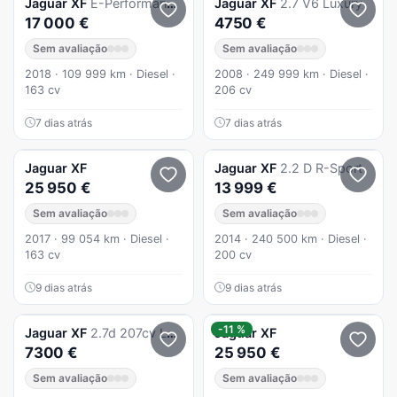
Jaguar
XF
E-Performance Aut. R-Sport - Caixa Automática
Jaguar
XF
2.7 V6 Luxury
17 000 €
4750 €
Sem avaliação
Sem avaliação
2018 · 109 999 km · Diesel ·
2008 · 249 999 km · Diesel ·
163 cv
206 cv
7 dias atrás
7 dias atrás
Jaguar
XF
Jaguar
XF
2.2 D R-Sport
25 950 €
13 999 €
Sem avaliação
Sem avaliação
2017 · 99 054 km · Diesel ·
2014 · 240 500 km · Diesel ·
163 cv
200 cv
9 dias atrás
9 dias atrás
-11 %
Jaguar
XF
2.7d 207cv Luxury Premium 200 mil km
Jaguar
XF
7300 €
25 950 €
Sem avaliação
Sem avaliação