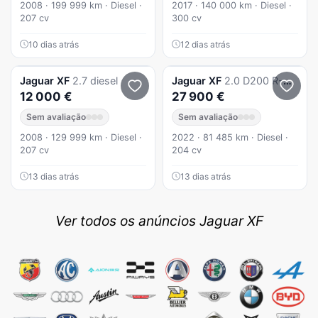
2008 · 199 999 km · Diesel ·
2017 · 140 000 km · Diesel ·
207 cv
300 cv
10 dias atrás
12 dias atrás
Jaguar
XF
2.7 diesel
Jaguar
XF
2.0 D200 R-Dynamic S AWD Aut.
12 000 €
27 900 €
Sem avaliação
Sem avaliação
2008 · 129 999 km · Diesel ·
2022 · 81 485 km · Diesel ·
207 cv
204 cv
13 dias atrás
13 dias atrás
Ver todos os anúncios Jaguar XF