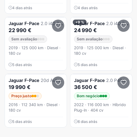
4 dias atrás
4 dias atrás
+9 %
Jaguar
F-Pace
2.0 i4D Portfolio Aut.
Jaguar
F-Pace
2.0 i4D Portfolio Aut.
22 990 €
24 990 €
Sem avaliação
Sem avaliação
2019 · 125 000 km · Diesel ·
2019 · 125 000 km · Diesel ·
180 cv
180 cv
5 dias atrás
5 dias atrás
Jaguar
F-Pace
20d Aut. Pure
Jaguar
F-Pace
2.0 P400e AWD R-Dynamic HSE
19 990 €
36 500 €
Preço justo
Bom negócio
2016 · 112 340 km · Diesel ·
2022 · 116 000 km · Híbrido
180 cv
Plug-In · 404 cv
5 dias atrás
6 dias atrás