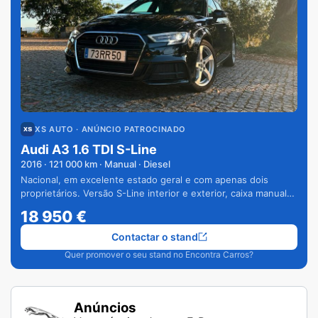
XS AUTO
· ANÚNCIO PATROCINADO
Audi A3 1.6 TDI S-Line
2016
·
121 000
km · Manual · Diesel
Nacional, em excelente estado geral e com apenas dois
proprietários. Versão S-Line interior e exterior, caixa manual
de 6 velocidades e vários extras.
18 950
€
Contactar o stand
Quer promover o seu stand no Encontra Carros?
Anúncios