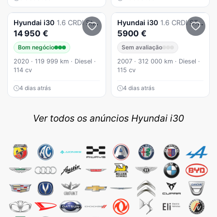
Hyundai
i30
1.6 CRDI Style
Hyundai
i30
1.6 CRDI STyle
14 950 €
5900 €
Bom negócio
Sem avaliação
2020 · 119 999 km · Diesel ·
2007 · 312 000 km · Diesel ·
114 cv
115 cv
4 dias atrás
4 dias atrás
Ver todos os anúncios Hyundai i30