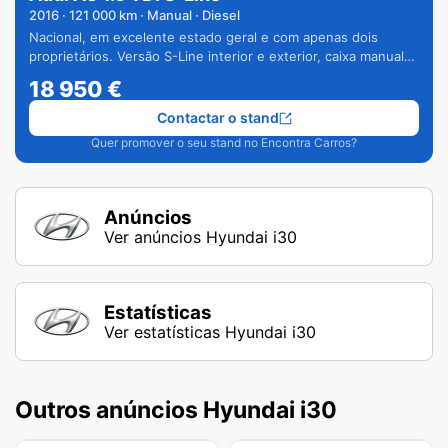
2016
·
121 000
km · Manual · Diesel
Nacional, em excelente estado geral e com apenas dois
proprietários. Versão S-Line interior e exterior, caixa manual
de 6 velocidades e vários extras.
18 950
€
Contactar o stand
Quer promover o seu stand no Encontra Carros?
Anúncios
Ver anúncios Hyundai i30
Estatísticas
Ver estatísticas Hyundai i30
Outros anúncios Hyundai i30