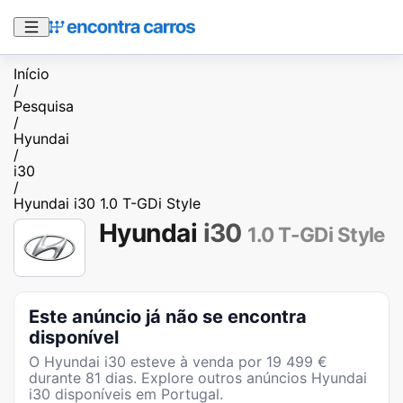
Início
/
Pesquisa
/
Hyundai
/
i30
/
Hyundai i30 1.0 T-GDi Style
Hyundai
i30
1.0 T-GDi Style
Este anúncio já não se encontra
disponível
O
Hyundai i30
esteve à venda por
19 499
€
durante
81
dias
. Explore outros anúncios
Hyundai
i30
disponíveis em Portugal.