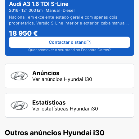
Audi A3 1.6 TDI S-Line
2016
·
121 000
km · Manual · Diesel
Nacional, em excelente estado geral e com apenas dois
proprietários. Versão S-Line interior e exterior, caixa manual
de 6 velocidades e vários extras.
18 950
€
Contactar o stand
Quer promover o seu stand no Encontra Carros?
Anúncios
Ver anúncios Hyundai i30
Estatísticas
Ver estatísticas Hyundai i30
Outros anúncios Hyundai i30