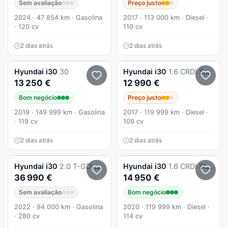
Sem avaliação
Preço justo
2024 · 47 854 km · Gasolina
2017 · 113 000 km · Diesel ·
· 120 cv
110 cv
2 dias atrás
2 dias atrás
Hyundai
i30
30
Hyundai
i30
1.6 CRDI SW Style
13 250 €
12 990 €
Bom negócio
Preço justo
2019 · 149 999 km · Gasolina
2017 · 119 999 km · Diesel ·
· 119 cv
109 cv
2 dias atrás
2 dias atrás
Hyundai
i30
2.0 T-GDi Pack Performance 8DCT
Hyundai
i30
1.6 CRDI Style
36 990 €
14 950 €
Sem avaliação
Bom negócio
2022 · 94 000 km · Gasolina
2020 · 119 999 km · Diesel ·
· 280 cv
114 cv