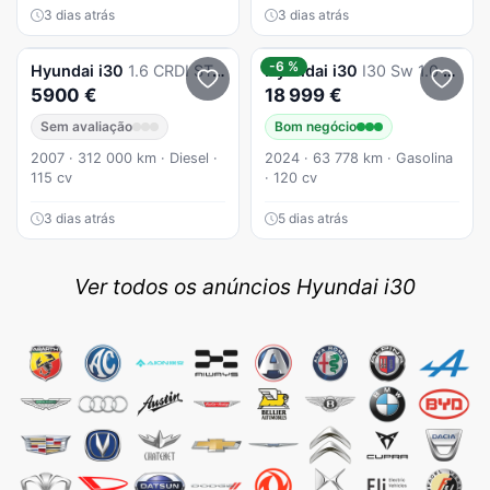
3 dias atrás
3 dias atrás
-6 %
Hyundai
i30
1.6 CRDI STyle
Hyundai
i30
I30 Sw 1.0 T-Gdi Style Plus
5900 €
18 999 €
Sem avaliação
Bom negócio
2007 · 312 000 km · Diesel ·
2024 · 63 778 km · Gasolina
115 cv
· 120 cv
3 dias atrás
5 dias atrás
Ver todos os anúncios Hyundai i30