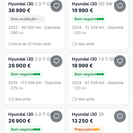
Hyundai
i30
2.0 T-GDi Pack Performance 8DCT
Hyundai
i30
i30 SW 1.0 T-GDi Style Plus
36 990 €
19 990 €
Sem avaliação
Bom negócio
2022 · 94 000 km · Gasolina
2024 · 72 209 km · Gasolina
· 280 cv
· 120 cv
cerca de 20 horas atrás
2 dias atrás
Hyundai
i30
2.0 T-GDi Pack Performance
Hyundai
i30
1.0 T-GDi Style Plus
26 900 €
18 999 €
Bom negócio
Bom negócio
2019 · 113 000 km · Gasolina
2024 · 67 039 km · Gasolina
· 275 cv
· 120 cv
2 dias atrás
2 dias atrás
Hyundai
i30
2.0 T-GDi Pack Performance
Hyundai
i30
30
26 900 €
13 250 €
Bom negócio
Preço justo