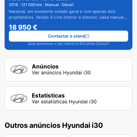
2016
·
121 000
km · Manual · Diesel
Nacional, em excelente estado geral e com apenas dois
proprietários. Versão S-Line interior e exterior, caixa manual
de 6 velocidades e vários extras.
18 950
€
Contactar o stand
Quer promover o seu stand no Encontra Carros?
Anúncios
Ver anúncios Hyundai i30
Estatísticas
Ver estatísticas Hyundai i30
Outros anúncios Hyundai i30