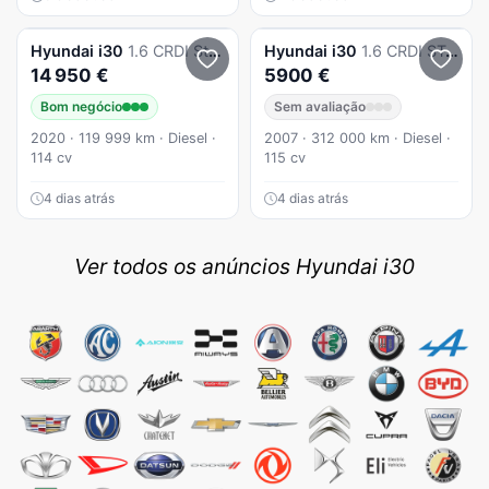
Hyundai
i30
1.6 CRDI Style
Hyundai
i30
1.6 CRDI STyle
14 950 €
5900 €
Bom negócio
Sem avaliação
2020 · 119 999 km · Diesel ·
2007 · 312 000 km · Diesel ·
114 cv
115 cv
4 dias atrás
4 dias atrás
Ver todos os anúncios Hyundai i30