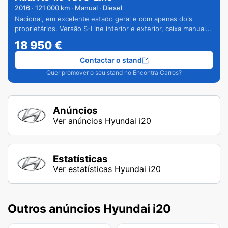
2016
·
121 000
km · Manual · Diesel
Nacional, em excelente estado geral e com apenas dois
proprietários. Versão S-Line interior e exterior, caixa manual
de 6 velocidades e vários extras.
18 950
€
Contactar o stand
Quer promover o seu stand no Encontra Carros?
Anúncios
Ver anúncios Hyundai i20
Estatísticas
Ver estatísticas Hyundai i20
Outros anúncios Hyundai i20