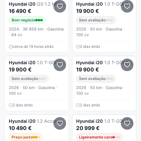
Hyundai
i20
i20 1.2 MPi Comfort
Hyundai
i20
1.0 T-GDi Comfort MY26
16 490 €
19 900 €
Bom negócio
Sem avaliação
2024 · 36 859 km · Gasolina
2026 · 50 km · Gasolina ·
· 84 cv
100 cv
cerca de 19 horas atrás
2 dias atrás
Hyundai
i20
1.0 T-GDi Comfort MY26
Hyundai
i20
1.0 T-GDi Comfort MY26
19 900 €
19 900 €
Sem avaliação
Sem avaliação
2026 · 50 km · Gasolina ·
2026 · 50 km · Gasolina ·
100 cv
100 cv
2 dias atrás
2 dias atrás
Hyundai
i20
1.2 Access+Bluetooth 119g
Hyundai
i20
1.0 T-GDI Style (TT) DCT
10 490 €
20 999 €
Preço justo
Ligeiramente caro