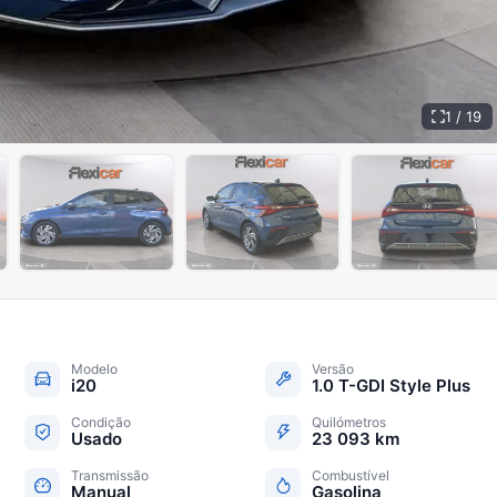
1 / 19
+
14
Modelo
Versão
i20
1.0 T-GDI Style Plus
Condição
Quilómetros
Usado
23 093 km
Transmissão
Combustível
Manual
Gasolina