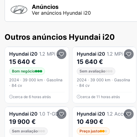
Anúncios
Ver anúncios Hyundai i20
Outros anúncios Hyundai i20
Hyundai
i20
1.2 MPi Comfort MY24
Hyundai
i20
1.2 MPi Comfort
15 640 €
15 640 €
Bom negócio
Sem avaliação
2024 · 39 000 km · Gasolina
2024 · 39 000 km · Gasolina
· 84 cv
· 84 cv
cerca de 6 horas atrás
cerca de 11 horas atrás
Hyundai
i20
1.0 T-GDi Comfort MY26
Hyundai
i20
1.2 Access+Bluetooth 119g
19 900 €
10 490 €
Sem avaliação
Preço justo