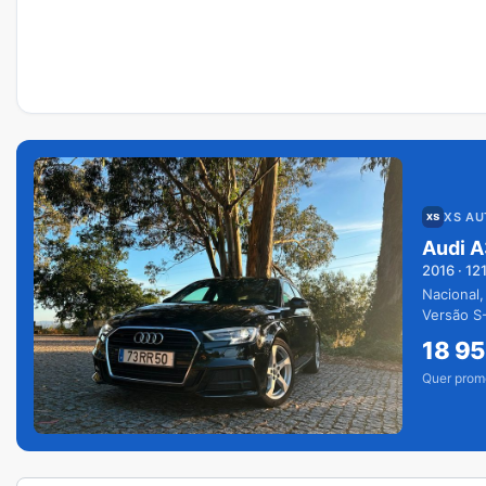
XS A
Audi A
2016
·
12
Nacional,
Versão S-
extras.
18 9
Quer prom