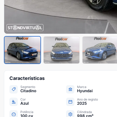
Características
Segmento
Marca
Citadino
Hyundai
Cor
Ano de registo
Azul
2025
Potência
Cilindrada
100 cv
998 cm³