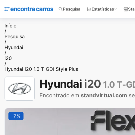
Pesquisa
Estatísticas
Sta
Início
/
Pesquisa
/
Hyundai
/
i20
/
Hyundai i20 1.0 T-GDI Style Plus
Hyundai
i20
1.0 T-GD
Encontrado em
standvirtual.com
se
-7 %