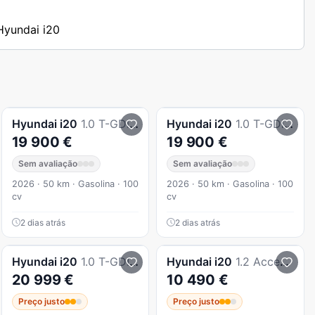
 Hyundai i20
Hyundai
i20
1.0 T-GDi Comfort MY26
Hyundai
i20
1.0 T-GDi Comfort MY26
19 900 €
19 900 €
Sem avaliação
Sem avaliação
2026 · 50 km · Gasolina · 100
2026 · 50 km · Gasolina · 100
cv
cv
2 dias atrás
2 dias atrás
Hyundai
i20
1.0 T-GDI Style (TT) DCT
Hyundai
i20
1.2 Access+Bluetooth 119g
20 999 €
10 490 €
Preço justo
Preço justo