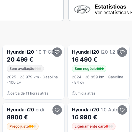
Estatísticas
Ver estatísticas
Hyundai
i20
1.0 T-GDI Style (TT) DCT
Hyundai
i20
i20 1.2 MPi Comfort
20 499 €
16 490 €
Sem avaliação
Bom negócio
2025 · 23 979 km · Gasolina
2024 · 36 859 km · Gasolina
· 100 cv
· 84 cv
cerca de 11 horas atrás
um dia atrás
Hyundai
i20
crdi
Hyundai
i20
1.0 Automatico 42.000 kms
8800 €
16 990 €
Preço justo
Ligeiramente caro