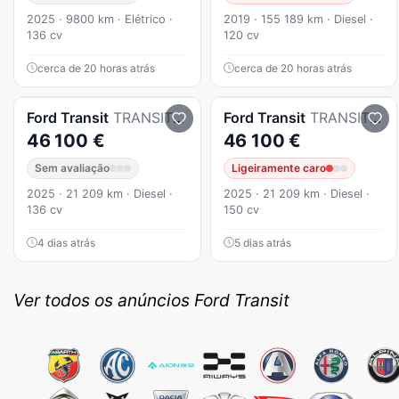
2025 · 9800 km · Elétrico ·
2019 · 155 189 km · Diesel ·
136 cv
120 cv
cerca de 20 horas atrás
cerca de 20 horas atrás
Ford
Transit
TRANSIT CUSTOM KOMBI 320 L2 2.0 EcoBlue Trend
Ford
Transit
TRANSIT CUSTOM KOMBI 320 L2 2.0 EcoBlue Trend
46 100 €
46 100 €
Sem avaliação
Ligeiramente caro
2025 · 21 209 km · Diesel ·
2025 · 21 209 km · Diesel ·
136 cv
150 cv
4 dias atrás
5 dias atrás
Ver todos os anúncios Ford Transit