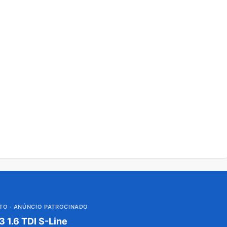
UTO
· ANÚNCIO PATROCINADO
3 1.6 TDI S-Line