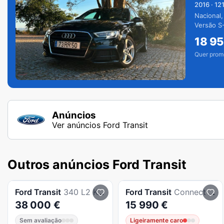
2016
·
12
Nacional,
Versão S-
extras.
18 9
Quer prom
Anúncios
Ver anúncios Ford Transit
Outros anúncios Ford Transit
Ford
Transit
340 L2 Kombi Trend BEV 83kWh
Ford
Transit
Connect 1.5 TDCi 230 L2 Trend
38 000 €
15 990 €
Sem avaliação
Ligeiramente caro