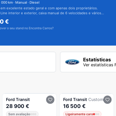
1 000
km · Manual · Diesel
 em excelente estado geral e com apenas dois proprietários.
Line interior e exterior, caixa manual de 6 velocidades e vários
50
€
over o seu stand no Encontra Carros?
Estatísticas
Ver estatísticas 
Ford
Transit
Ford
Transit
Custom
28 900 €
16 500 €
Sem avaliação
Ligeiramente caro