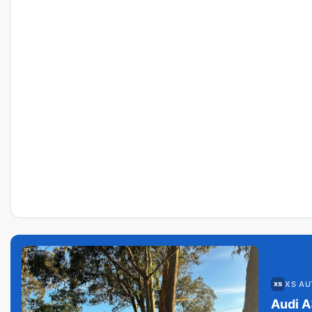
XS A
Audi A