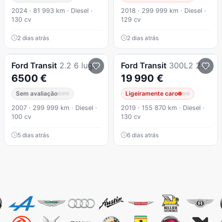
2024 · 81 993 km · Diesel ·
2018 · 299 999 km · Diesel ·
130 cv
129 cv
2 dias atrás
2 dias atrás
Ford
Transit
2.2 6 lugares
Ford
Transit
300L2 2.0 TDCi
6500 €
19 990 €
Sem avaliação
Ligeiramente caro
2007 · 299 999 km · Diesel ·
2019 · 155 870 km · Diesel ·
100 cv
130 cv
5 dias atrás
6 dias atrás