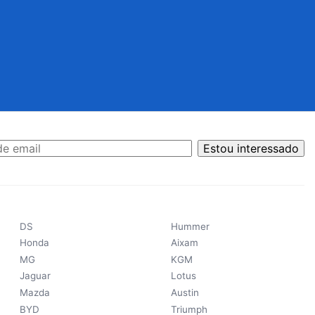
Estou interessado
DS
Hummer
Honda
Aixam
MG
KGM
Jaguar
Lotus
Mazda
Austin
BYD
Triumph