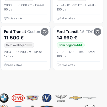
2000 · 360 000 km · Diesel ·
2024 · 81 993 km · Diesel ·
90 cv
150 cv
3 dias atrás
3 dias atrás
Ford
Transit
Custom 2.2 TDCi H1-T.Normal
Ford
Transit
1.5 TDCi L2 Limited
11 500 €
14 990 €
Sem avaliação
Bom negócio
2014 · 167 200 km · Diesel ·
2023 · 117 600 km · Diesel ·
125 cv
100 cv
6 dias atrás
7 dias atrás