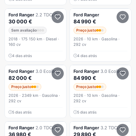
Ford
Ranger
2.2 TDCi CD Limited 4WD
Ford
Ranger
30 000 €
84 990 €
Sem avaliação
Preço justo
2018 · 175 150 km · Diesel ·
2026 · 10 km · Gasolina ·
160 cv
292 cv
4 dias atrás
4 dias atrás
Ford
Ranger
3.0 EcoBoost CD Raptor 4WD
Ford
Ranger
3.0 EcoBoost CD Raptor 4WD
82 000 €
84 990 €
Preço justo
Preço justo
2026 · 2349 km · Gasolina ·
2026 · 10 km · Gasolina ·
292 cv
292 cv
5 dias atrás
5 dias atrás
Ford
Ranger
2.0 TDCi CD Wildtrak Aut.4WD
Ford
Ranger
3.2 TDCi CD Wildtrak 4WD
36 980 €
29 890 €