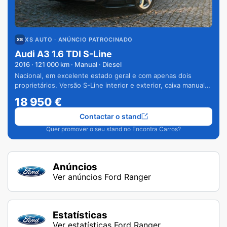
XS AUTO
· ANÚNCIO PATROCINADO
Audi A3 1.6 TDI S-Line
2016
·
121 000
km · Manual · Diesel
Nacional, em excelente estado geral e com apenas dois
proprietários. Versão S-Line interior e exterior, caixa manual
de 6 velocidades e vários extras.
18 950
€
Contactar o stand
Quer promover o seu stand no Encontra Carros?
Anúncios
Ver anúncios Ford Ranger
Estatísticas
Ver estatísticas Ford Ranger