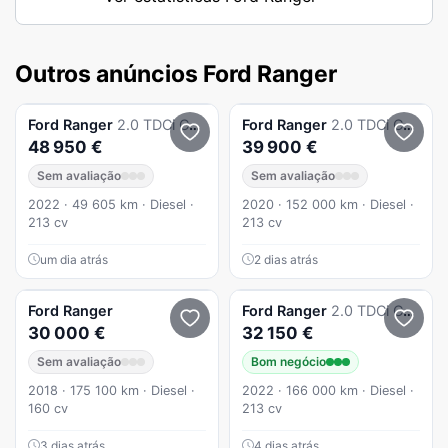
Outros anúncios Ford Ranger
Ford
Ranger
2.0 TDCi CD Raptor 4WD
Ford
Ranger
2.0 TDCi CD Raptor 4WD
48 950 €
39 900 €
Sem avaliação
Sem avaliação
2022 · 49 605 km · Diesel ·
2020 · 152 000 km · Diesel ·
213 cv
213 cv
um dia atrás
2 dias atrás
Ford
Ranger
Ford
Ranger
2.0 TDCi CD Wildtrak Aut.4WD
30 000 €
32 150 €
Sem avaliação
Bom negócio
2018 · 175 100 km · Diesel ·
2022 · 166 000 km · Diesel ·
160 cv
213 cv
3 dias atrás
4 dias atrás