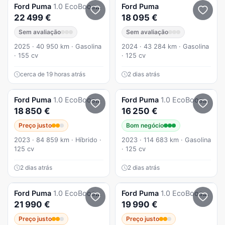
Ford
Puma
1.0 EcoBoost MHEV ST-Line X Aut.
Ford
Puma
22 499 €
18 095 €
Sem avaliação
Sem avaliação
2025 · 40 950 km · Gasolina
2024 · 43 284 km · Gasolina
· 155 cv
· 125 cv
cerca de 19 horas atrás
2 dias atrás
Ford
Puma
1.0 EcoBoost MHEV ST-Line
Ford
Puma
1.0 EcoBoost MHEV ST-Line
18 850 €
16 250 €
Preço justo
Bom negócio
2023 · 84 859 km · Híbrido ·
2023 · 114 683 km · Gasolina
125 cv
· 125 cv
2 dias atrás
2 dias atrás
Ford
Puma
1.0 EcoBoost ST-Line Aut.
Ford
Puma
1.0 EcoBoost MHEV ST-Line
21 990 €
19 990 €
Preço justo
Preço justo