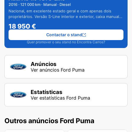
2016
·
121 000
km · Manual · Diesel
Nacional, em excelente estado geral e com apenas dois
proprietários. Versão S-Line interior e exterior, caixa manual
de 6 velocidades e vários extras.
18 950
€
Contactar o stand
Quer promover o seu stand no Encontra Carros?
Anúncios
Ver anúncios Ford Puma
Estatísticas
Ver estatísticas Ford Puma
Outros anúncios Ford Puma