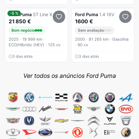
-5 %
Ford
Puma
ST Line X
Ford
Puma
1.4 16V
21 850 €
1600 €
Bom negócio
Sem avaliação
2025 · 19 999 km ·
2000 · 81 265 km · Gasolina
ECO/Híbrido (HEV) · 125 cv
· 90 cv
3 dias atrás
3 dias atrás
Ver todos os anúncios Ford Puma