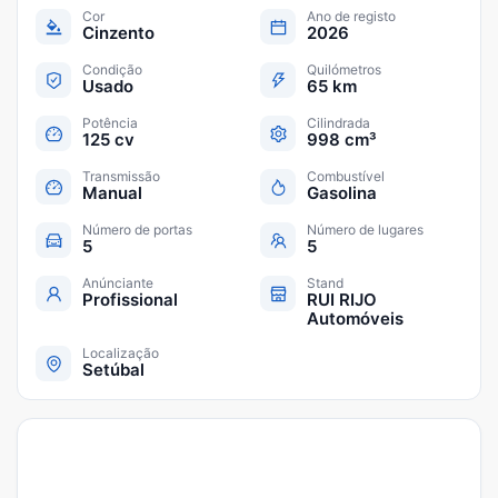
Cor
Ano de registo
Cinzento
2026
Condição
Quilómetros
Usado
65 km
Potência
Cilindrada
125 cv
998 cm³
Transmissão
Combustível
Manual
Gasolina
Número de portas
Número de lugares
5
5
Anúnciante
Stand
Profissional
RUI RIJO
Automóveis
Localização
Setúbal