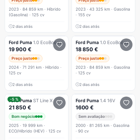
Preço justo
Preço justo
2023 · 84 859 km · Híbrido
2023 · 43 325 km · Gasolina
(Gasolina) · 125 cv
· 155 cv
2 dias atrás
2 dias atrás
Ford
Puma
1.0 EcoBoost ST-Line Aut.
Ford
Puma
1.0 EcoBoost MHEV ST-Line
19 900 €
18 850 €
Preço justo
Preço justo
2024 · 71 291 km · Híbrido ·
2023 · 84 859 km · Gasolina
125 cv
· 125 cv
2 dias atrás
2 dias atrás
-5 %
Ford
Puma
ST Line X
Ford
Puma
1.4 16V
21 850 €
1600 €
Bom negócio
Sem avaliação
2025 · 19 999 km ·
2000 · 81 265 km · Gasolina
ECO/Híbrido (HEV) · 125 cv
· 90 cv