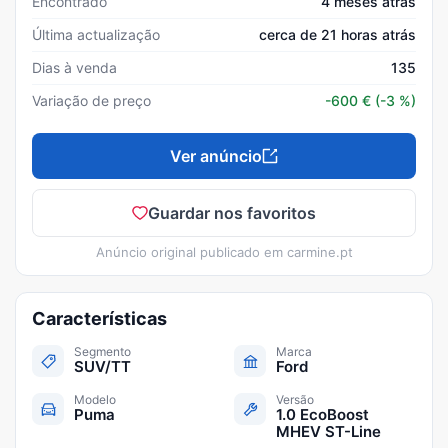
Encontrado
4 meses atrás
Última actualização
cerca de 21 horas atrás
Dias à venda
135
Variação de preço
-600
€
(-3 %)
Ver anúncio
Guardar nos favoritos
Anúncio original publicado em
carmine.pt
Características
Segmento
Marca
SUV/TT
Ford
Modelo
Versão
Puma
1.0 EcoBoost
MHEV ST-Line