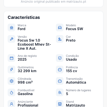
Anúncio original publicado em
matrizauto.pt
Características
Marca
Modelo
Ford
Focus SW
Versão
Cor
Focus Sw 1.0
Preto
Ecoboost Mhev St-
Line X Aut.
Ano de registo
Condição
2025
Usado
Quilómetros
Potência
32 299 km
155 cv
Cilindrada
Transmissão
998 cm³
Automática
Combustível
Número de lugares
Gasolina
5
Anúnciante
Stand
Profissional
Matrizauto