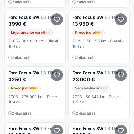
2 dias atrás
2 dias atrás
Ford
Focus SW
1.6 TDCi Ambiente
Ford
Focus SW
1.5 TDCi EcoBlue ST-Line
3990 €
13 950 €
Ligeiramente caro
Preço justo
2005 · 304 000 km · Diesel ·
2019 · 156 055 km · Diesel ·
109 cv
120 cv
2 dias atrás
2 dias atrás
Ford
Focus SW
1.6 TDCi Trend
Ford
Focus SW
1.5 TDCi EcoBlue ST-Line Aut.
3250 €
23 900 €
Preço justo
Sem avaliação
2008 · 275 000 km · Diesel ·
2023 · 60 842 km · Diesel ·
109 cv
115 cv
2 dias atrás
2 dias atrás
Ford
Focus SW
1.0 EcoBoost MHEV ST-Line Aut.
Ford
Focus SW
1.6 TDCi Titanium 17