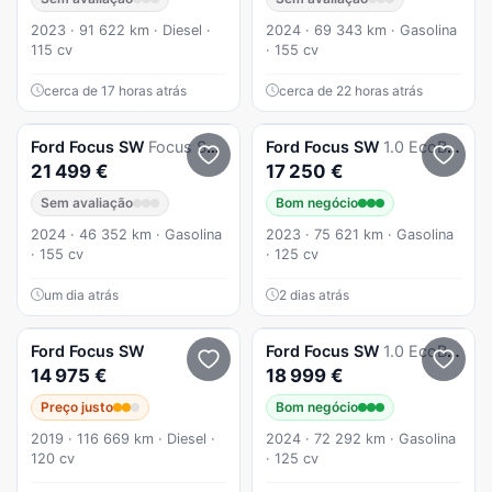
2023 · 91 622 km · Diesel ·
2024 · 69 343 km · Gasolina
115 cv
· 155 cv
cerca de 17 horas atrás
cerca de 22 horas atrás
Ford
Focus SW
Focus Sw 1.0 Ecoboost Mhev St-Line X Aut.
Ford
Focus SW
1.0 EcoBoost MHEV ST-Line Aut.
21 499 €
17 250 €
Sem avaliação
Bom negócio
2024 · 46 352 km · Gasolina
2023 · 75 621 km · Gasolina
· 155 cv
· 125 cv
um dia atrás
2 dias atrás
Ford
Focus SW
Ford
Focus SW
1.0 EcoBoost MHEV ST-Line X
14 975 €
18 999 €
Preço justo
Bom negócio
2019 · 116 669 km · Diesel ·
2024 · 72 292 km · Gasolina
120 cv
· 125 cv