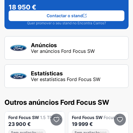
de 6 velocidades e vários extras.
18 950
€
Contactar o stand
Quer promover o seu stand no Encontra Carros?
Anúncios
Ver anúncios Ford Focus SW
Estatísticas
Ver estatísticas Ford Focus SW
Outros anúncios Ford Focus SW
Ford
Focus SW
1.5 TDCi EcoBlue ST-Line Aut.
Ford
Focus SW
Focus Sw 1.0 Ecoboost Mhev St-Line X Aut.
23 900 €
19 999 €
Sem avaliação
Sem avaliação