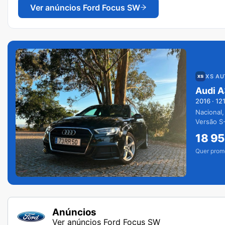
Ver anúncios
Ford Focus SW
XS A
Audi A
2016
·
12
Nacional,
Versão S-
extras.
18 9
Quer prom
Anúncios
Ver anúncios Ford Focus SW