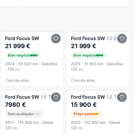
Ford
Focus SW
Ford
Focus SW
1.0 EcoBoost MHEV Active X
21 999 €
21 999 €
Bom negócio
Bom negócio
2024 · 55 020 km · Gasolina
2025 · 31 953 km · Gasolina ·
· 155 cv
125 cv
um dia atrás
um dia atrás
Ford
Focus SW
1.5 TDCi Trend+
Ford
Focus SW
1.5 TDCi EcoBlue Active
7980 €
15 900 €
Sem avaliação
Preço justo
2017 · 175 000 km · Diesel ·
2020 · 132 902 km · Diesel ·
120 cv
120 cv