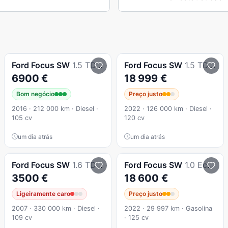
Ford
Focus SW
1.5 TDCi Titanium ECOnetic
Ford
Focus SW
1.5 TDCi EcoBlue ST-Line
6900 €
18 999 €
Bom negócio
Preço justo
2016 · 212 000 km · Diesel ·
2022 · 126 000 km · Diesel ·
105 cv
120 cv
um dia atrás
um dia atrás
Ford
Focus SW
1.6 TDCi Zetec
Ford
Focus SW
1.0 EcoBoost MHEV ST-Line
3500 €
18 600 €
Ligeiramente caro
Preço justo
2007 · 330 000 km · Diesel ·
2022 · 29 997 km · Gasolina
109 cv
· 125 cv