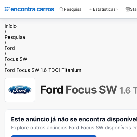
Pesquisa
Estatísticas
Sta
Início
/
Pesquisa
/
Ford
/
Focus SW
/
Ford Focus SW 1.6 TDCi Titanium
Ford
Focus SW
1.6 
Este anúncio já não se encontra disponíve
Explore outros anúncios
Ford Focus SW
disponíveis e