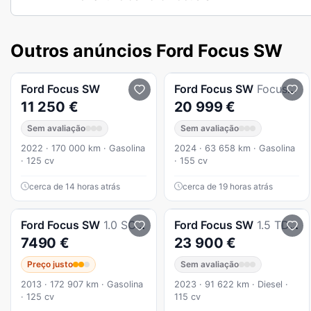
Outros anúncios Ford Focus SW
Ford
Focus SW
Ford
Focus SW
Focus Sw 1.0 Ecoboost Mhev St-Line X Aut.
11 250 €
20 999 €
Sem avaliação
Sem avaliação
2022 · 170 000 km · Gasolina
2024 · 63 658 km · Gasolina
· 125 cv
· 155 cv
cerca de 14 horas atrás
cerca de 19 horas atrás
Ford
Focus SW
1.0 SCTi Titanium Best
Ford
Focus SW
1.5 TDCi EcoBlue ST-Line Aut.
7490 €
23 900 €
Preço justo
Sem avaliação
2013 · 172 907 km · Gasolina
2023 · 91 622 km · Diesel ·
· 125 cv
115 cv