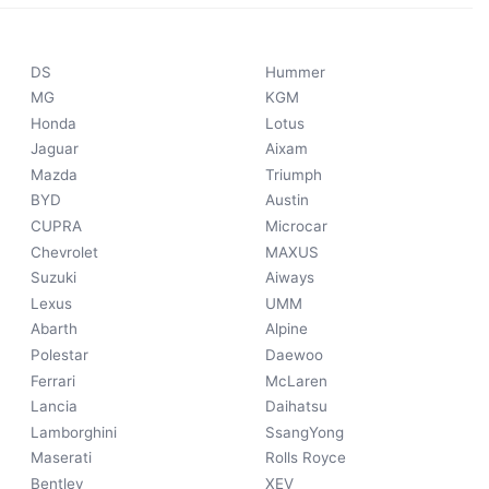
DS
Hummer
MG
KGM
Honda
Lotus
Jaguar
Aixam
Mazda
Triumph
BYD
Austin
CUPRA
Microcar
Chevrolet
MAXUS
Suzuki
Aiways
Lexus
UMM
Abarth
Alpine
Polestar
Daewoo
Ferrari
McLaren
Lancia
Daihatsu
Lamborghini
SsangYong
Maserati
Rolls Royce
Bentley
XEV