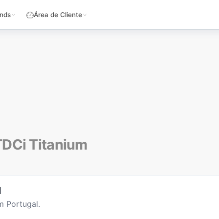
nds
Área de Cliente
TDCi Titanium
l
m Portugal.