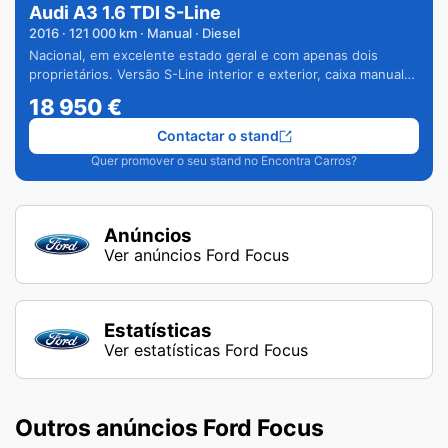
Audi A3 1.6 TDI S-Line
2016
·
121 000
km · Manual · Diesel
Nacional, em excelente estado geral e com apenas dois
proprietários. Versão S-Line interior e exterior, caixa manual
de 6 velocidades e vários extras.
18 950
€
Contactar o stand
Quer promover o seu stand no Encontra Carros?
Anúncios
Ver anúncios Ford Focus
Estatísticas
Ver estatísticas Ford Focus
Outros anúncios Ford Focus