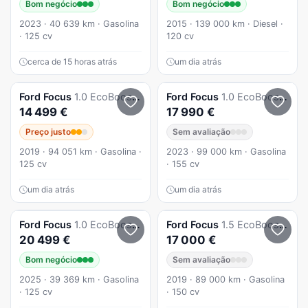
Bom negócio
Bom negócio
2023 · 40 639 km · Gasolina
2015 · 139 000 km · Diesel ·
· 125 cv
120 cv
cerca de 15 horas atrás
um dia atrás
Ford
Focus
1.0 EcoBoost Active
Ford
Focus
1.0 EcoBoost MHEV ST-Line
14 499 €
17 990 €
Preço justo
Sem avaliação
2019 · 94 051 km · Gasolina ·
2023 · 99 000 km · Gasolina
125 cv
· 155 cv
um dia atrás
um dia atrás
Ford
Focus
1.0 EcoBoost MHEV ST-Line X
Ford
Focus
1.5 EcoBoost Vignale
20 499 €
17 000 €
Bom negócio
Sem avaliação
2025 · 39 369 km · Gasolina
2019 · 89 000 km · Gasolina
· 125 cv
· 150 cv