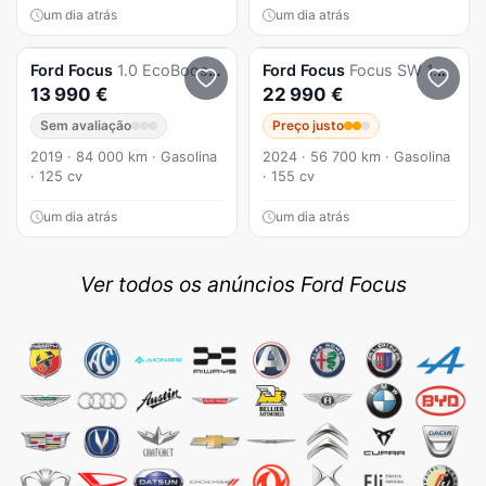
um dia atrás
um dia atrás
Ford
Focus
1.0 EcoBoost Active X
Ford
Focus
Focus SW 1.0 EcoBoost MHEV ST-Line Aut.
13 990 €
22 990 €
Sem avaliação
Preço justo
2019 · 84 000 km · Gasolina
2024 · 56 700 km · Gasolina
· 125 cv
· 155 cv
um dia atrás
um dia atrás
Ver todos os anúncios Ford Focus