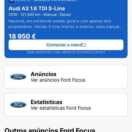
XS AUTO
· ANÚNCIO PATROCINADO
Audi A3 1.6 TDI S-Line
2016
·
121 000
km · Manual · Diesel
Nacional, em excelente estado geral e com apenas dois
proprietários. Versão S-Line interior e exterior, caixa manual
de 6 velocidades e vários extras.
18 950
€
Contactar o stand
Quer promover o seu stand no Encontra Carros?
Anúncios
Ver anúncios Ford Focus
Estatísticas
Ver estatísticas Ford Focus
Outros anúncios Ford Focus