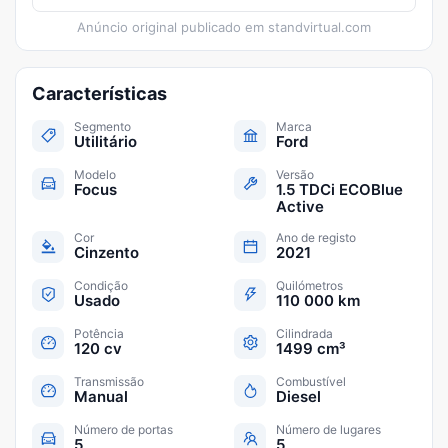
Anúncio original publicado em
standvirtual.com
Características
Segmento
Marca
Utilitário
Ford
Modelo
Versão
Focus
1.5 TDCi ECOBlue
Active
Cor
Ano de registo
Cinzento
2021
Condição
Quilómetros
Usado
110 000 km
Potência
Cilindrada
120 cv
1499 cm³
Transmissão
Combustível
Manual
Diesel
Número de portas
Número de lugares
5
5