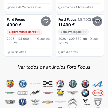
cerca de 24 horas atrás
cerca de 24 horas atrás
Ford
Focus
Ford
Focus
1.5 TDCi EcoBlue Titanium
4000 €
11 490 €
Ligeiramente caro
Sem avaliação
2005 · 131 900 km · Gasolina
2020 · 209 880 km · Diesel ·
· 59 cv
120 cv
um dia atrás
um dia atrás
Ver todos os anúncios Ford Focus