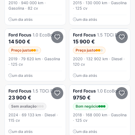
2010 · 940 000 km ·
2015 · 130 000 km · Gasolina
Gasolina · 82 cv
· 125 cv
um dia atrás
um dia atrás
Ford
Focus
1.0 EcoBoost 125cv TITANIUM Auto
Ford
Focus
1.5 TDCi EcoBlue Active
14 500 €
15 900 €
Preço justo
Preço justo
2019 · 79 620 km · Gasolina
2020 · 132 902 km · Diesel ·
· 125 cv
120 cv
um dia atrás
um dia atrás
Ford
Focus
1.5 TDCi ECOBlue ST-Line Aut.
Ford
Focus
1.0 EcoBoost Titanium
23 900 €
9750 €
Sem avaliação
Bom negócio
2024 · 69 133 km · Diesel ·
2018 · 168 000 km · Gasolina
115 cv
· 125 cv
um dia atrás
um dia atrás