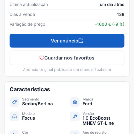
Última actualização
um dia atrás
Dias à venda
138
Variação de preço
-1600
€
(-9 %)
Ver anúncio
Guardar nos favoritos
Anúncio original publicado em
standvirtual.com
Características
Segmento
Marca
Sedan/Berlina
Ford
Modelo
Versão
Focus
1.0 EcoBoost
MHEV ST-Line
Cor
Ano de registo