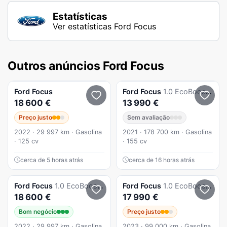
Estatísticas
Ver estatísticas Ford Focus
Outros anúncios Ford Focus
Ford
Focus
Ford
Focus
1.0 EcoBoost MHEV ST-Line
18 600 €
13 990 €
Preço justo
Sem avaliação
2022 · 29 997 km · Gasolina
2021 · 178 700 km · Gasolina
· 125 cv
· 155 cv
cerca de 5 horas atrás
cerca de 16 horas atrás
Ford
Focus
1.0 EcoBoost MHEV ST-Line
Ford
Focus
1.0 EcoBoost MHEV ST-Line
18 600 €
17 990 €
Bom negócio
Preço justo
2022 · 29 997 km · Gasolina
2023 · 99 000 km · Gasolina