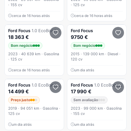
· 155 cv
· 125 cv
cerca de 16 horas atrás
cerca de 16 horas atrás
Ford
Focus
1.0 EcoBoost MHEV ST-Line
Ford
Focus
18 363 €
9750 €
Bom negócio
Bom negócio
2023 · 40 639 km · Gasolina
2015 · 139 000 km · Diesel ·
· 125 cv
120 cv
cerca de 16 horas atrás
um dia atrás
Ford
Focus
1.0 EcoBoost Active
Ford
Focus
1.0 EcoBoost MHEV ST-Line
14 499 €
17 990 €
Preço justo
Sem avaliação
2019 · 94 051 km · Gasolina ·
2023 · 99 000 km · Gasolina
125 cv
· 155 cv
um dia atrás
um dia atrás