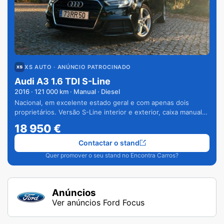
XS AUTO
· ANÚNCIO PATROCINADO
Audi A3 1.6 TDI S-Line
2016
·
121 000
km · Manual · Diesel
Nacional, em excelente estado geral e com apenas dois
proprietários. Versão S-Line interior e exterior, caixa manual
de 6 velocidades e vários extras.
18 950
€
Contactar o stand
Quer promover o seu stand no Encontra Carros?
Anúncios
Ver anúncios Ford Focus