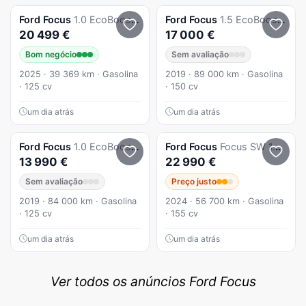
Ford
Focus
1.0 EcoBoost MHEV ST-Line X
Ford
Focus
1.5 EcoBoost Vignale
20 499 €
17 000 €
Bom negócio
Sem avaliação
2025 · 39 369 km · Gasolina
2019 · 89 000 km · Gasolina
· 125 cv
· 150 cv
um dia atrás
um dia atrás
Ford
Focus
1.0 EcoBoost Active X
Ford
Focus
Focus SW 1.0 EcoBoost MHEV ST-Line Aut.
13 990 €
22 990 €
Sem avaliação
Preço justo
2019 · 84 000 km · Gasolina
2024 · 56 700 km · Gasolina
· 125 cv
· 155 cv
um dia atrás
um dia atrás
Ver todos os anúncios Ford Focus