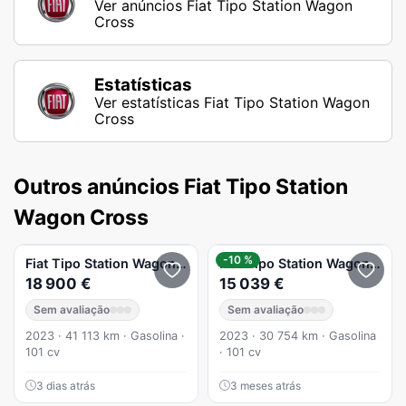
Ver anúncios Fiat Tipo Station Wagon
Cross
Estatísticas
Ver estatísticas Fiat Tipo Station Wagon
Cross
Outros anúncios Fiat Tipo Station
Wagon Cross
-10 %
Fiat
Tipo Station Wagon Cross
Fiat
1.0 GSE T3 Cross
Tipo Station Wagon Cross
18 900 €
15 039 €
Sem avaliação
Sem avaliação
2023 · 41 113 km · Gasolina ·
2023 · 30 754 km · Gasolina
101 cv
· 101 cv
3 dias atrás
3 meses atrás