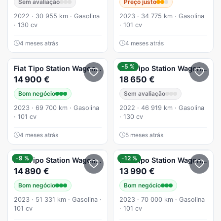
Sem avaliação
Preço justo
2022 · 30 955 km · Gasolina
2023 · 34 775 km · Gasolina
· 130 cv
· 101 cv
4 meses atrás
4 meses atrás
-5 %
Fiat
Tipo Station Wagon Cross
Fiat
1.0 GSE T3 Cross
Tipo Station Wagon Cross
14 900 €
18 650 €
Bom negócio
Sem avaliação
2023 · 69 700 km · Gasolina
2022 · 46 919 km · Gasolina
· 101 cv
· 130 cv
4 meses atrás
5 meses atrás
-9 %
-12 %
Fiat
Tipo Station Wagon Cross
Fiat
1.0 GSE T3 Cross
Tipo Station Wagon Cross
14 890 €
13 990 €
Bom negócio
Bom negócio
2023 · 51 331 km · Gasolina ·
2023 · 70 000 km · Gasolina
101 cv
· 101 cv