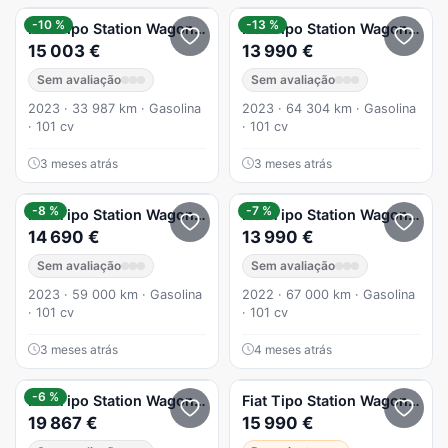
-10 %
-13 %
Fiat
Tipo Station Wagon Cross
Fiat
1.0 GSE T3 Cross
Tipo Station Wagon Cross
15 003 €
13 990 €
Sem avaliação
Sem avaliação
2023 · 33 987 km · Gasolina
2023 · 64 304 km · Gasolina
· 101 cv
· 101 cv
3 meses atrás
3 meses atrás
-8 %
-7 %
Fiat
Tipo Station Wagon Cross
Fiat
1.0 GSE T3 Cross
Tipo Station Wagon Cross
14 690 €
13 990 €
Sem avaliação
Sem avaliação
2023 · 59 000 km · Gasolina
2022 · 67 000 km · Gasolina
· 101 cv
· 101 cv
3 meses atrás
4 meses atrás
-6 %
Fiat
Tipo Station Wagon Cross
Fiat
1.5 GSE T4 Cross DCT
Tipo Station Wagon Cross
19 867 €
15 990 €