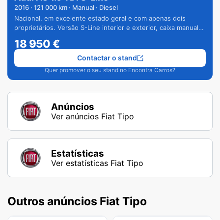
2016
·
121 000
km · Manual · Diesel
Nacional, em excelente estado geral e com apenas dois
proprietários. Versão S-Line interior e exterior, caixa manual
de 6 velocidades e vários extras.
18 950
€
Contactar o stand
Quer promover o seu stand no Encontra Carros?
Anúncios
Ver anúncios Fiat Tipo
Estatísticas
Ver estatísticas Fiat Tipo
Outros anúncios Fiat Tipo