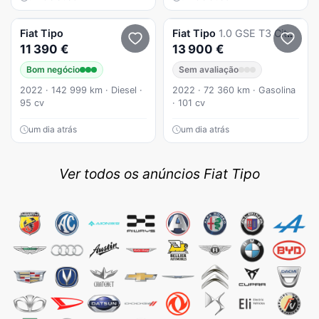
Fiat
Tipo
Fiat
Tipo
1.0 GSE T3 City Life
11 390 €
13 900 €
Bom negócio
Sem avaliação
2022 · 142 999 km · Diesel ·
2022 · 72 360 km · Gasolina
95 cv
· 101 cv
um dia atrás
um dia atrás
Ver todos os anúncios Fiat Tipo