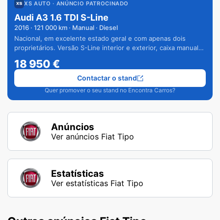
XS AUTO
· ANÚNCIO PATROCINADO
Audi A3 1.6 TDI S-Line
2016
·
121 000
km · Manual · Diesel
Nacional, em excelente estado geral e com apenas dois
proprietários. Versão S-Line interior e exterior, caixa manual
de 6 velocidades e vários extras.
18 950
€
Contactar o stand
Quer promover o seu stand no Encontra Carros?
Anúncios
Ver anúncios Fiat Tipo
Estatísticas
Ver estatísticas Fiat Tipo