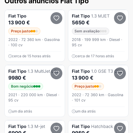
Outros anúncios Fiat Tipo
Fiat
Tipo
Fiat
Tipo
1.3 MJET
13 900 €
5650 €
Preço justo
Sem avaliação
2022 · 72 360 km · Gasolina
2018 · 199 999 km · Diesel ·
· 100 cv
95 cv
cerca de 15 horas atrás
cerca de 17 horas atrás
Fiat
Tipo
1.3 MultiJet Life
Fiat
Tipo
1.0 GSE T3 City Life
9980 €
13 900 €
Bom negócio
Preço justo
2021 · 220 000 km · Diesel ·
2022 · 72 360 km · Gasolina
95 cv
· 101 cv
um dia atrás
um dia atrás
Fiat
Tipo
1.3 M-jet
Fiat
Tipo
Hatchback