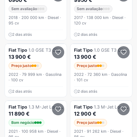
6900 €
9950 €
Sem avaliação
Sem avaliação
2018 · 200 000 km · Diesel ·
2017 · 138 000 km · Diesel ·
95 cv
120 cv
2 dias atrás
2 dias atrás
Fiat
Tipo
1.0 GSE T3 City Life
Fiat
Tipo
1.0 GSE T3 City Life
13 900 €
13 900 €
Preço justo
Preço justo
2022 · 79 999 km · Gasolina
2022 · 72 360 km · Gasolina
· 100 cv
· 101 cv
2 dias atrás
2 dias atrás
Fiat
Tipo
1.3 M-Jet Lounge
Fiat
Tipo
1.3 M-Jet Lounge
11 890 €
12 900 €
Bom negócio
Preço justo
2021 · 100 958 km · Diesel ·
2021 · 91 262 km · Diesel ·
95 cv
95 cv