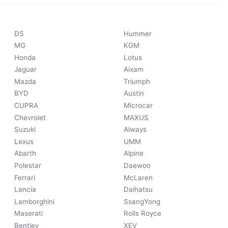
DS
Hummer
MG
KGM
Honda
Lotus
Jaguar
Aixam
Mazda
Triumph
BYD
Austin
CUPRA
Microcar
Chevrolet
MAXUS
Suzuki
Aiways
Lexus
UMM
Abarth
Alpine
Polestar
Daewoo
Ferrari
McLaren
Lancia
Daihatsu
Lamborghini
SsangYong
Maserati
Rolls Royce
Bentley
XEV