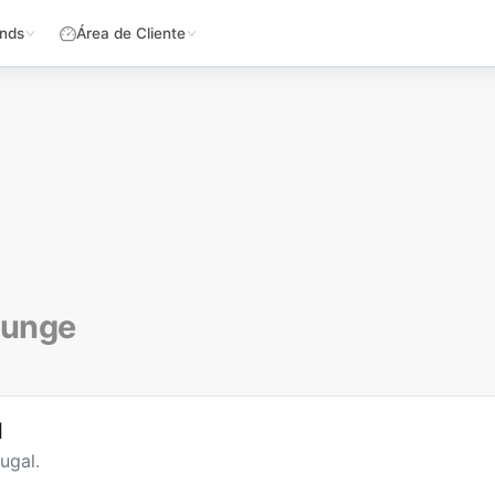
nds
Área de Cliente
ounge
l
ugal.