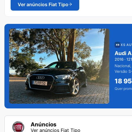
Ver anúncios
Fiat Tipo
XS A
Audi A
2016
·
12
Nacional,
Versão S-
extras.
18 9
Quer prom
Anúncios
Ver anúncios Fiat Tipo