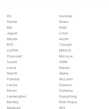
DS
Hummer
Honda
Aixam
MG
KGM
Jaguar
Lotus
Mazda
Austin
BYD
Triumph
CUPRA
MAXUS
Chevrolet
Microcar
Suzuki
UMM
Lexus
Aiways
Abarth
Alpine
Polestar
McLaren
Lancia
Daewoo
Ferrari
Daihatsu
Lamborghini
SsangYong
Bentley
Rolls Royce
Maserati
XEV