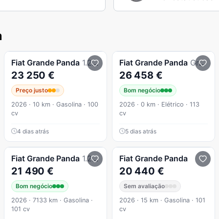
a
Fiat
Grande Panda
1.2 La Prima
Fiat
Grande Panda
Grande Panda 45 kWh Icon
23 250 €
26 458 €
Preço justo
Bom negócio
2026 · 10 km · Gasolina · 100
2026 · 0 km · Elétrico · 113
cv
cv
4 dias atrás
5 dias atrás
Fiat
Grande Panda
1.2 Hybrid Icon eDCT
Fiat
Grande Panda
21 490 €
20 440 €
Bom negócio
Sem avaliação
2026 · 7133 km · Gasolina ·
2026 · 15 km · Gasolina · 101
101 cv
cv