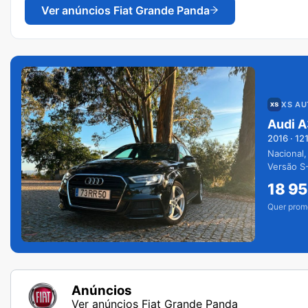
Ver anúncios
Fiat Grande Panda
XS A
Audi A
2016
·
12
Nacional,
Versão S-
extras.
18 9
Quer prom
Anúncios
Ver anúncios Fiat Grande Panda