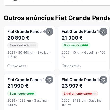
Outros anúncios Fiat Grande Pand
Fiat
Grande Panda
45 kWh La Prima
Fiat
Grande Panda
1.2 Icon
20 890 €
21 900 €
Sem avaliação
Bom negócio
2025 · 30 468 km · Elétrico ·
2026 · 10 km · Gasolina · 100
113 cv
cv
2 dias atrás
4 dias atrás
Fiat
Grande Panda
1.2 La Prima
Fiat
Grande Panda
1.2 Hybrid La Prima eDCT
21 990 €
23 997 €
Bom negócio
Ligeiramente caro
2026 · 1289 km · Gasolina ·
2026 · 8482 km · Gasolina ·
100 cv
101 cv