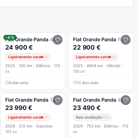
-4 %
Fiat
Grande Panda
45 kWh La Prima
Fiat
Grande Panda
Fiat Grande Panda 1.2 Hybrid La Prima eDCT
24 900 €
22 900 €
Ligeiramente caro
Ligeiramente caro
2025 · 100 km · Elétrico · 113
2025 · 4904 km · Híbrido ·
cv
110 cv
6 dias atrás
10 dias atrás
Fiat
Grande Panda
1.2 Hybrid Icon eDCT
Fiat
Grande Panda
45 kWh RED
23 990 €
23 490 €
Ligeiramente caro
Sem avaliação
2026 · 215 km · Gasolina ·
2026 · 753 km · Elétrico · 113
101 cv
cv