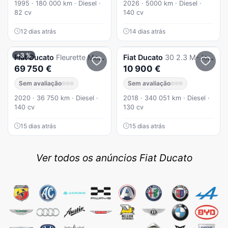
1995 · 180 000 km · Diesel ·
2026 · 5000 km · Diesel ·
82 cv
140 cv
12 dias atrás
14 dias atrás
+3 %
Fiat
Ducato
Fleurette Mayflower 69 2.3
Fiat
Ducato
30 2.3 M-Jet CH1 9L
69 750 €
10 900 €
Sem avaliação
Sem avaliação
2020 · 36 750 km · Diesel ·
2018 · 340 051 km · Diesel ·
140 cv
130 cv
15 dias atrás
15 dias atrás
Ver todos os anúncios Fiat Ducato