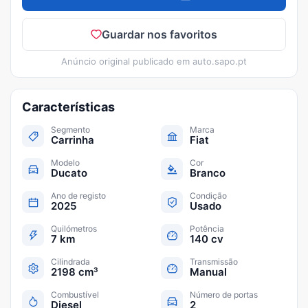
Guardar nos favoritos
Anúncio original publicado em
auto.sapo.pt
Características
Segmento
Marca
Carrinha
Fiat
Modelo
Cor
Ducato
Branco
Ano de registo
Condição
2025
Usado
Quilómetros
Potência
7 km
140 cv
Cilindrada
Transmissão
2198 cm³
Manual
Combustível
Número de portas
Diesel
2