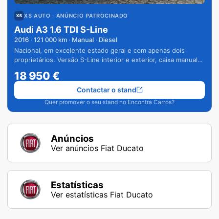
XS AUTO
· ANÚNCIO PATROCINADO
Audi A3 1.6 TDI S-Line
2016
·
121 000
km · Manual · Diesel
Nacional, em excelente estado geral e com apenas dois
proprietários. Versão S-Line interior e exterior, caixa manual
de 6 velocidades e vários extras.
18 950
€
Contactar o stand
Quer promover o seu stand no Encontra Carros?
Anúncios
Ver anúncios Fiat Ducato
Estatísticas
Ver estatísticas Fiat Ducato