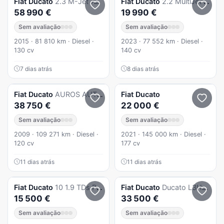
Fiat
Ducato
2.3 M-Jet 740 C Style
Fiat
Ducato
2.2 MultiJet c/iva
58 990 €
19 990 €
Sem avaliação
Sem avaliação
2015 · 81 810 km · Diesel ·
2023 · 77 552 km · Diesel ·
130 cv
140 cv
7 dias atrás
8 dias atrás
Fiat
Ducato
AUROS AUTOSTAR
Fiat
Ducato
38 750 €
22 000 €
Sem avaliação
Sem avaliação
2009 · 109 271 km · Diesel ·
2021 · 145 000 km · Diesel ·
120 cv
177 cv
11 dias atrás
11 dias atrás
Fiat
Ducato
10 1.9 TDs Panorama
Fiat
Ducato
Ducato L3H2 3.3T 2.2
15 500 €
33 500 €
Sem avaliação
Sem avaliação