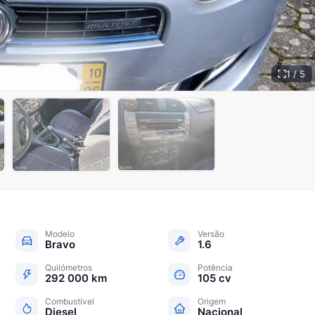
1 / 5
Modelo
Versão
Bravo
1.6
Quilómetros
Potência
292 000 km
105 cv
Combustível
Origem
Diesel
Nacional