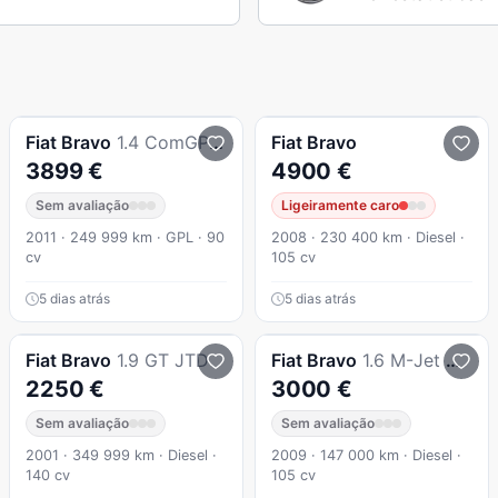
Fiat
Bravo
1.4 ComGPL( ViaturaNacional )
Fiat
Bravo
3899 €
4900 €
Sem avaliação
Ligeiramente caro
2011 · 249 999 km · GPL · 90
2008 · 230 400 km · Diesel ·
cv
105 cv
5 dias atrás
5 dias atrás
Fiat
Bravo
1.9 GT JTD
Fiat
Bravo
1.6 M-Jet Active Pur-O2
2250 €
3000 €
Sem avaliação
Sem avaliação
2001 · 349 999 km · Diesel ·
2009 · 147 000 km · Diesel ·
140 cv
105 cv