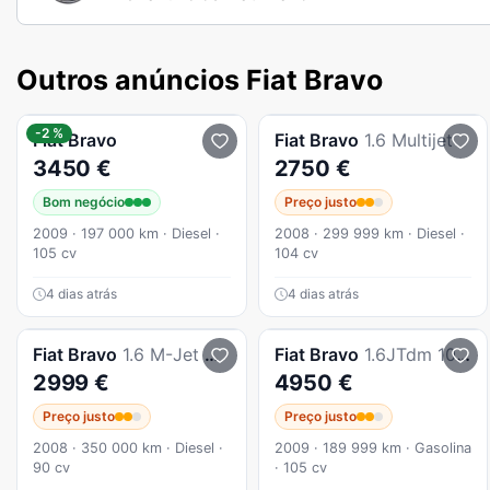
Outros anúncios Fiat Bravo
-2 %
Fiat
Bravo
Fiat
Bravo
1.6 Multijet
3450 €
2750 €
Bom negócio
Preço justo
2009 · 197 000 km · Diesel ·
2008 · 299 999 km · Diesel ·
105 cv
104 cv
4 dias atrás
4 dias atrás
Fiat
Bravo
1.6 M-Jet Dynamic Pur-O2
Fiat
Bravo
1.6JTdm 105cv 180.000km 03/2009
2999 €
4950 €
Preço justo
Preço justo
2008 · 350 000 km · Diesel ·
2009 · 189 999 km · Gasolina
90 cv
· 105 cv