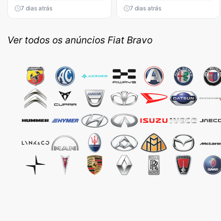
7 dias atrás
7 dias atrás
Ver todos os anúncios Fiat Bravo