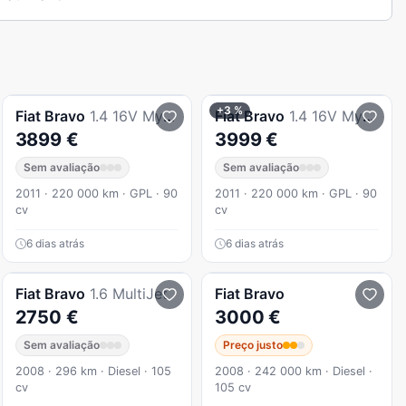
+3 %
Fiat
Bravo
1.4 16V My Life GPL
Fiat
Bravo
1.4 16V My Life GPL
3899 €
3999 €
Sem avaliação
Sem avaliação
2011 · 220 000 km · GPL · 90
2011 · 220 000 km · GPL · 90
cv
cv
6 dias atrás
6 dias atrás
Fiat
Bravo
1.6 MultiJet
Fiat
Bravo
2750 €
3000 €
Sem avaliação
Preço justo
2008 · 296 km · Diesel · 105
2008 · 242 000 km · Diesel ·
cv
105 cv