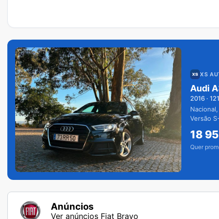
XS A
Audi A
2016
·
12
Nacional,
Versão S-
extras.
18 9
Quer prom
Anúncios
Ver anúncios Fiat Bravo