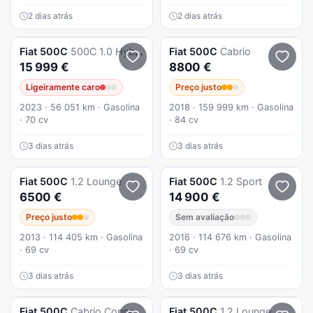
2 dias atrás
2 dias atrás
Fiat
500C
500C 1.0 Hybrid Dolce Vita S/S
Fiat
500C
Cabrio
15 999 €
8800 €
Ligeiramente caro
Preço justo
2023 · 56 051 km · Gasolina
2018 · 159 999 km · Gasolina
· 70 cv
· 84 cv
3 dias atrás
3 dias atrás
Fiat
500C
1.2 Lounge
Fiat
500C
1.2 Sport
6500 €
14 900 €
Preço justo
Sem avaliação
2013 · 114 405 km · Gasolina
2016 · 114 676 km · Gasolina
· 69 cv
· 69 cv
3 dias atrás
3 dias atrás
Fiat
500C
Cabrio Connect Híbrido
Fiat
500C
1.2 Lounge