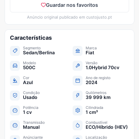
Guardar nos favoritos
Anúncio original publicado em
custojusto.pt
Características
Segmento
Marca
Sedan/Berlina
Fiat
Modelo
Versão
500C
1.0Hybrid 70cv
Cor
Ano de registo
Azul
2024
Condição
Quilómetros
Usado
39 999 km
Potência
Cilindrada
1 cv
1 cm³
Transmissão
Combustível
Manual
ECO/Híbrido (HEV)
Anúnciante
Localização