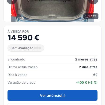
1 / 13
À VENDA POR
14 590
€
Sem avaliação
Encontrado
2 meses atrás
Última actualização
2 dias atrás
Dias à venda
69
Variação de preço
-400
€
(-3 %)
Ver anúncio