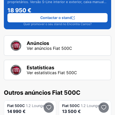
proprietários. Versão S-Line interior e exterior, caixa manual
de 6 velocidades e vários extras.
18 950
€
Contactar o stand
Quer promover o seu stand no Encontra Carros?
Anúncios
Ver anúncios Fiat 500C
Estatísticas
Ver estatísticas Fiat 500C
Outros anúncios Fiat 500C
Fiat
500C
1.2 Lounge Dualogic S&S
Fiat
500C
1.2 Lounge Dualogic S&S
14 990 €
13 500 €