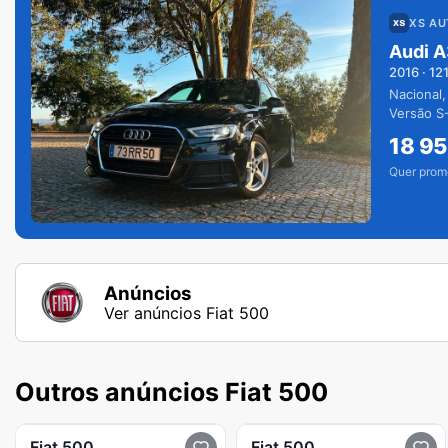
XS A
Audi A
2016
·
12
Nacional,
Versão S-
extras.
18 9
Quer prom
Anúncios
Ver anúncios Fiat 500
Outros anúncios Fiat 500
Fiat
500
Fiat
500