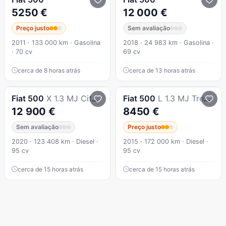
5250 €
12 000 €
Preço justo
Sem avaliação
2011 · 133 000 km · Gasolina
2018 · 24 983 km · Gasolina ·
· 70 cv
69 cv
cerca de 8 horas atrás
cerca de 13 horas atrás
Fiat
500
X 1.3 MJ City Cross
Fiat
500
L 1.3 MJ Trekking S&S
12 900 €
8450 €
Sem avaliação
Preço justo
2020 · 123 408 km · Diesel ·
2015 · 172 000 km · Diesel ·
95 cv
95 cv
cerca de 15 horas atrás
cerca de 15 horas atrás