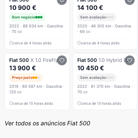
10 900 €
14 100 €
Bom negócio
Sem avaliação
2022 · 88 934 km · Gasolina
2020 · 46 305 km · Gasolina
· 70 cv
· 69 cv
cerca de 4 horas atrás
cerca de 4 horas atrás
Fiat
500
X 1.0 FireFly City Cross
Fiat
500
1.0 Hybrid Dolcevita
13 900 €
10 450 €
Preço justo
Sem avaliação
2019 · 89 587 km · Gasolina ·
2022 · 81 370 km · Gasolina ·
120 cv
70 cv
cerca de 15 horas atrás
cerca de 15 horas atrás
Ver todos os anúncios Fiat 500