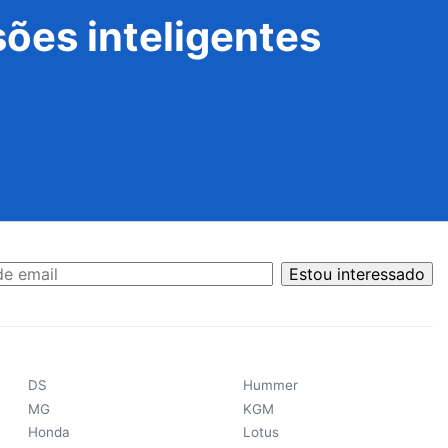
ões inteligentes
Estou interessado
DS
Hummer
MG
KGM
Honda
Lotus