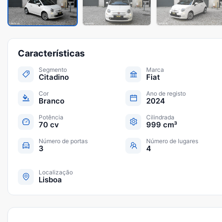
Características
Segmento
Marca
Citadino
Fiat
Cor
Ano de registo
Branco
2024
Potência
Cilindrada
70 cv
999 cm³
Número de portas
Número de lugares
3
4
Localização
Lisboa