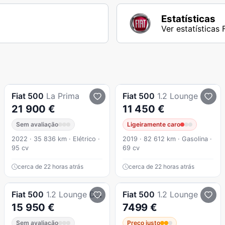
Estatísticas
Ver estatísticas 
Fiat
500
La Prima
Fiat
500
1.2 Lounge
21 900 €
11 450 €
Sem avaliação
Ligeiramente caro
2022 · 35 836 km · Elétrico ·
2019 · 82 612 km · Gasolina ·
95 cv
69 cv
cerca de 22 horas atrás
cerca de 22 horas atrás
Fiat
500
1.2 Lounge Dualogic S&S
Fiat
500
1.2 Lounge
15 950 €
7499 €
Sem avaliação
Preço justo