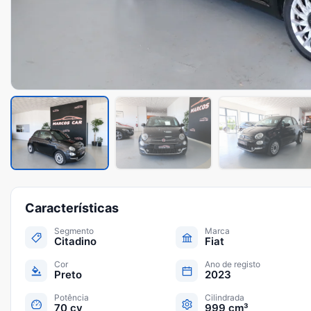
Características
Segmento
Marca
Citadino
Fiat
Cor
Ano de registo
Preto
2023
Potência
Cilindrada
70 cv
999 cm³