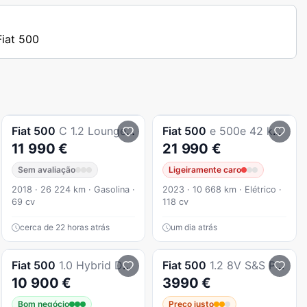
Fiat 500
Fiat
500
C 1.2 Lounge S&S
Fiat
500
e 500e 42 kWh La Prima by Bocelli
11 990 €
21 990 €
Sem avaliação
Ligeiramente caro
2018 · 26 224 km · Gasolina ·
2023 · 10 668 km · Elétrico ·
69 cv
118 cv
cerca de 22 horas atrás
um dia atrás
Fiat
500
1.0 Hybrid Dolcevita
Fiat
500
1.2 8V S&S Pop
10 900 €
3990 €
Bom negócio
Preço justo