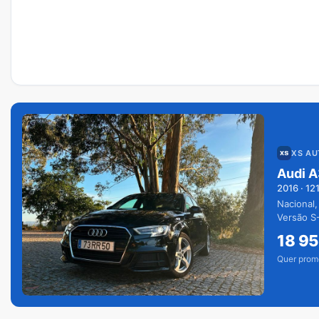
XS A
Audi A
2016
·
12
Nacional,
Versão S-
extras.
18 9
Quer prom