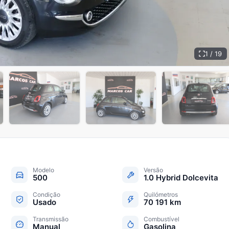
1 / 19
+
14
Modelo
Versão
500
1.0 Hybrid Dolcevita
Condição
Quilómetros
Usado
70 191 km
Transmissão
Combustível
Manual
Gasolina