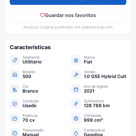
Guardar nos favoritos
Anúncio original publicado em
standvirtual.com
Características
Segmento
Marca
Utilitário
Fiat
Modelo
Versão
500
1.0 GSE Hybrid Cult
Cor
Ano de registo
Branco
2021
Condição
Quilómetros
Usado
128 788 km
Potência
Cilindrada
70 cv
999 cm³
Transmissão
Combustível
Manual
Gasolina