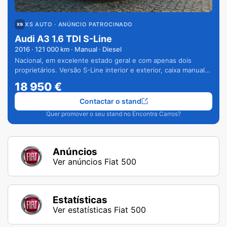
XS AUTO
· ANÚNCIO PATROCINADO
Audi A3 1.6 TDI S-Line
2016
·
121 000
km · Manual · Diesel
Nacional, em excelente estado geral e com apenas dois
proprietários. Versão S-Line interior e exterior, caixa manual
de 6 velocidades e vários extras.
18 950
€
Contactar o stand
Quer promover o seu stand no Encontra Carros?
Anúncios
Ver anúncios Fiat 500
Estatísticas
Ver estatísticas Fiat 500