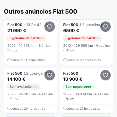
Outros anúncios Fiat 500
Fiat
500
e 500e 42 kWh La Prima by Bocelli
Fiat
500
1.2 gasolina poucos ksm(129.) 6
21 990 €
6500 €
Ligeiramente caro
Ligeiramente caro
2023 · 10 668 km · Elétrico ·
2012 · 129 999 km · Gasolina
118 cv
· 70 cv
cerca de 14 horas atrás
cerca de 20 horas atrás
Fiat
500
1.2 Lounge MTA
Fiat
500
14 100 €
10 900 €
Sem avaliação
Bom negócio
2020 · 46 305 km · Gasolina
2022 · 88 934 km · Gasolina
· 69 cv
· 70 cv
cerca de 20 horas atrás
cerca de 21 horas atrás