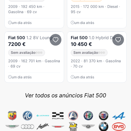
2009 · 192 450 km ·
2015 · 172 000 km · Diesel ·
Gasolina · 69 cv
95 cv
um dia atrás
um dia atrás
Fiat
500
1.2 8V Lounge
Fiat
500
1.0 Hybrid Dolcevita
7200 €
10 450 €
Sem avaliação
Sem avaliação
2009 · 162 701 km · Gasolina
2022 · 81 370 km · Gasolina
· 69 cv
· 70 cv
um dia atrás
um dia atrás
Ver todos os anúncios Fiat 500