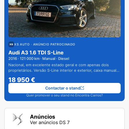
XS AUTO
· ANÚNCIO PATROCINADO
Audi A3 1.6 TDI S-Line
2016
·
121 000
km · Manual · Diesel
Nacional, em excelente estado geral e com apenas dois
proprietários. Versão S-Line interior e exterior, caixa manual
de 6 velocidades e vários extras.
18 950
€
Contactar o stand
Quer promover o seu stand no Encontra Carros?
Anúncios
Ver anúncios DS 7