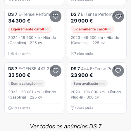
DS
7
E-Tense Performance Line EAT8
DS
7
E-Tense Performance Line EAT8
34 300 €
29 900 €
Ligeiramente caro
Ligeiramente caro
2024 · 18 930 km · Híbrido
2023 · 49 500 km · Híbrido
(Gasolina) · 225 cv
(Gasolina) · 225 cv
6 dias atrás
7 dias atrás
DS
7
E-TENSE 4X2 225 PERFORMANCE LINE
DS
7
4x4 E-Tense Performance Line+ EAT8
33 500 €
23 900 €
Sem avaliação
Sem avaliação
2023 · 20 081 km · Híbrido
2020 · 106 000 km · Híbrido
(Gasolina) · 225 cv
Plug-In · 300 cv
7 dias atrás
7 dias atrás
Ver todos os anúncios DS 7