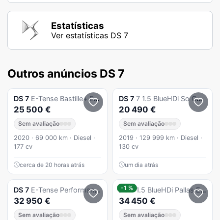
Estatísticas
Ver estatísticas DS 7
Outros anúncios DS 7
DS
7
E-Tense Bastille+ EAT8
DS
7
7 1.5 BlueHDi So Chic EAT8
25 500 €
20 490 €
Sem avaliação
Sem avaliação
2020 · 69 000 km · Diesel ·
2019 · 129 999 km · Diesel ·
177 cv
130 cv
cerca de 20 horas atrás
um dia atrás
-1 %
DS
7
E-Tense Performance EAT8
DS
7
1.5 BlueHDi Pallas EAT8
32 950 €
34 450 €
Sem avaliação
Sem avaliação