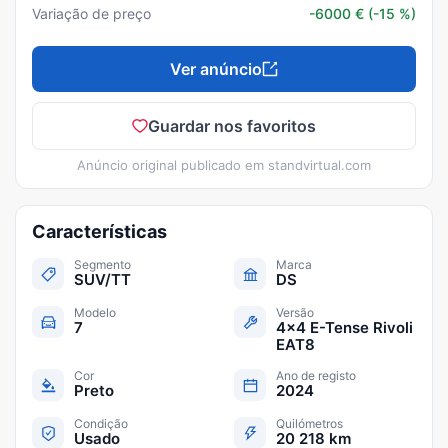
Variação de preço
-6000
€
(-15 %)
Ver anúncio
Guardar nos favoritos
Anúncio original publicado em
standvirtual.com
Características
Segmento
Marca
SUV/TT
DS
Modelo
Versão
7
4x4 E-Tense Rivoli
EAT8
Cor
Ano de registo
Preto
2024
Condição
Quilómetros
Usado
20 218 km