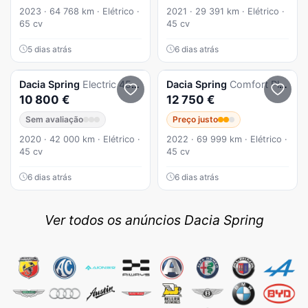
2023 · 64 768 km · Elétrico ·
2021 · 29 391 km · Elétrico ·
65 cv
45 cv
5 dias atrás
6 dias atrás
Dacia
Spring
Electric 45 Comfort
Dacia
Spring
Comfort Plus 2022 | 60.000 km | IVA Dedutível
10 800 €
12 750 €
Sem avaliação
Preço justo
2020 · 42 000 km · Elétrico ·
2022 · 69 999 km · Elétrico ·
45 cv
45 cv
6 dias atrás
6 dias atrás
Ver todos os anúncios Dacia Spring