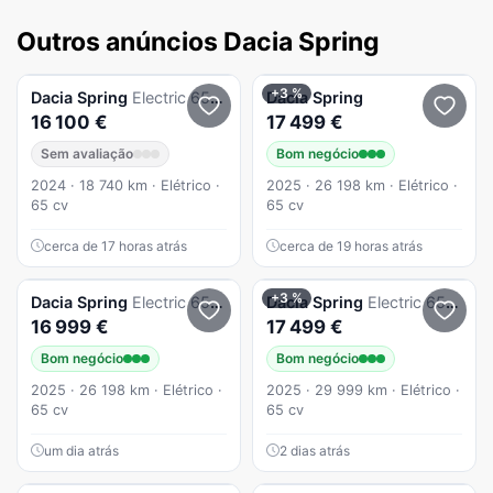
Outros anúncios Dacia Spring
+3 %
Dacia
Spring
Electric 65 Expression
Dacia
Spring
16 100 €
17 499 €
Sem avaliação
Bom negócio
2024 · 18 740 km · Elétrico ·
2025 · 26 198 km · Elétrico ·
65 cv
65 cv
cerca de 17 horas atrás
cerca de 19 horas atrás
+3 %
Dacia
Spring
Electric 65 Extreme
Dacia
Spring
Electric 65 Extreme
16 999 €
17 499 €
Bom negócio
Bom negócio
2025 · 26 198 km · Elétrico ·
2025 · 29 999 km · Elétrico ·
65 cv
65 cv
um dia atrás
2 dias atrás