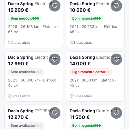
Dacia
Spring
Electric 65 Extreme
Dacia
Spring
Electric 45 Comfort Plus
16 999 €
10 690 €
Bom negócio
Bom negócio
2025 · 26 198 km · Elétrico ·
2021 · 29 733 km · Elétrico ·
65 cv
45 cv
2 dias atrás
3 dias atrás
Dacia
Spring
Electric 45 Expression
Dacia
Spring
Electric 45 Comfort Plus
12 990 €
14 000 €
Sem avaliação
Ligeiramente caro
2023 · 66 000 km · Elétrico ·
2021 · 8000 km · Elétrico ·
45 cv
45 cv
3 dias atrás
3 dias atrás
Dacia
Spring
EXTREME
Dacia
Spring
Comfort Plus
12 970 €
11 500 €
Sem avaliação
Bom negócio