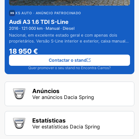
XS AUTO
· ANÚNCIO PATROCINADO
Audi A3 1.6 TDI S-Line
2016
·
121 000
km · Manual · Diesel
Nacional, em excelente estado geral e com apenas dois
proprietários. Versão S-Line interior e exterior, caixa manual
de 6 velocidades e vários extras.
18 950
€
Contactar o stand
Quer promover o seu stand no Encontra Carros?
Anúncios
Ver anúncios Dacia Spring
Estatísticas
Ver estatísticas Dacia Spring