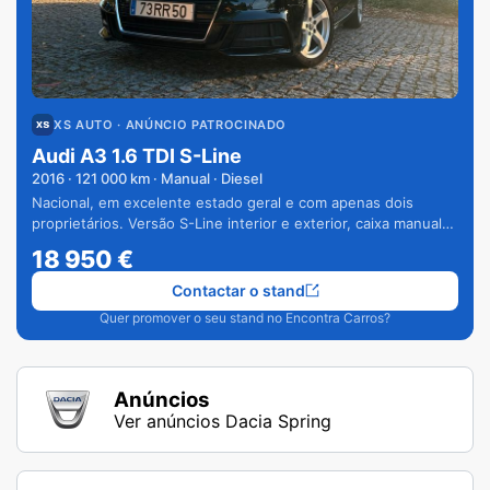
XS AUTO
· ANÚNCIO PATROCINADO
Audi A3 1.6 TDI S-Line
2016
·
121 000
km · Manual · Diesel
Nacional, em excelente estado geral e com apenas dois
proprietários. Versão S-Line interior e exterior, caixa manual
de 6 velocidades e vários extras.
18 950
€
Contactar o stand
Quer promover o seu stand no Encontra Carros?
Anúncios
Ver anúncios Dacia Spring