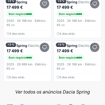
+3 %
+3 %
Dacia
Spring
Dacia
Spring
Electric 65 Extreme
17 499 €
17 499 €
Bom negócio
Bom negócio
2025 · 26 198 km · Elétrico ·
2025 · 26 198 km · Elétrico ·
65 cv
65 cv
4 dias atrás
4 dias atrás
+3 %
+3 %
Dacia
Spring
Electric 65 Extreme
Dacia
Spring
Electric 65 Extreme
17 499 €
17 499 €
Bom negócio
Bom negócio
2025 · 29 999 km · Elétrico ·
2025 · 26 198 km · Elétrico ·
65 cv
65 cv
5 dias atrás
5 dias atrás
Ver todos os anúncios Dacia Spring