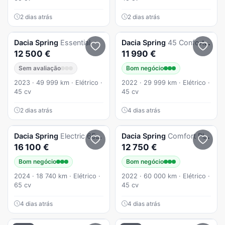
2 dias atrás
2 dias atrás
Dacia
Spring
Essential
Dacia
Spring
45 Confort plus
12 500 €
11 990 €
Sem avaliação
Bom negócio
2023 · 49 999 km · Elétrico ·
2022 · 29 999 km · Elétrico ·
45 cv
45 cv
2 dias atrás
4 dias atrás
Dacia
Spring
Electric 65 Expression
Dacia
Spring
Comfort Plus
16 100 €
12 750 €
Bom negócio
Bom negócio
2024 · 18 740 km · Elétrico ·
2022 · 60 000 km · Elétrico ·
65 cv
45 cv
4 dias atrás
4 dias atrás