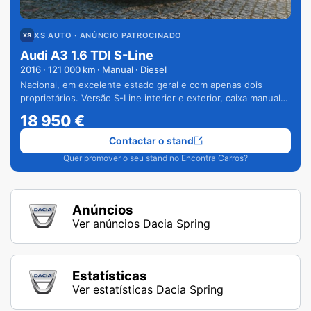
XS AUTO
· ANÚNCIO PATROCINADO
Audi A3 1.6 TDI S-Line
2016
·
121 000
km · Manual · Diesel
Nacional, em excelente estado geral e com apenas dois
proprietários. Versão S-Line interior e exterior, caixa manual
de 6 velocidades e vários extras.
18 950
€
Contactar o stand
Quer promover o seu stand no Encontra Carros?
Anúncios
Ver anúncios Dacia Spring
Estatísticas
Ver estatísticas Dacia Spring