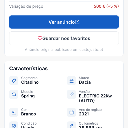
Variação de preço
500
€
(+5 %)
Ver anúncio
Guardar nos favoritos
Anúncio original publicado em
custojusto.pt
Características
Segmento
Marca
Citadino
Dacia
Modelo
Versão
Spring
ELECTRIC 22Kw
(AUTO)
Cor
Ano de registo
Branco
2021
Condição
Quilómetros
Usado
39 999 km