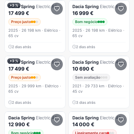
+3 %
Dacia
Spring
Electric 65 Extreme
Dacia
Spring
Electric 65 Extreme
17 499 €
16 999 €
Preço justo
Bom negócio
2025 · 26 198 km · Elétrico ·
2025 · 26 198 km · Elétrico ·
65 cv
65 cv
2 dias atrás
2 dias atrás
+3 %
Dacia
Spring
Electric 65 Extreme
Dacia
Spring
Electric 45 Comfort Plus
17 499 €
10 690 €
Preço justo
Sem avaliação
2025 · 29 999 km · Elétrico ·
2021 · 29 733 km · Elétrico ·
65 cv
45 cv
2 dias atrás
3 dias atrás
Dacia
Spring
Electric 45 Expression
Dacia
Spring
Electric 45 Comfort Plus
12 990 €
14 000 €
Bom negócio
Ligeiramente caro