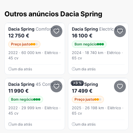
Outros anúncios Dacia Spring
Dacia
Spring
Comfort Plus
Dacia
Spring
Electric 65 Expression
12 750 €
16 100 €
Preço justo
Bom negócio
2022 · 60 000 km · Elétrico ·
2024 · 18 740 km · Elétrico ·
45 cv
65 cv
um dia atrás
um dia atrás
+3 %
Dacia
Spring
45 Confort plus
Dacia
Spring
11 990 €
17 499 €
Bom negócio
Preço justo
2022 · 29 999 km · Elétrico ·
2025 · 26 198 km · Elétrico ·
45 cv
65 cv
um dia atrás
um dia atrás