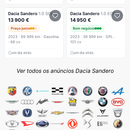
Dacia
Sandero
1.0 SCe 65 CV
Dacia
Sandero
1.0 ECO-G EXPRESSION BI-FUEL NACIONAL 1 ÚNICO DONO 101 CV
13 900 €
14 950 €
Preço justo
Bom negócio
2023 · 69 999 km · Gasolina
2023 · 39 999 km · GPL ·
· 66 cv
101 cv
um dia atrás
um dia atrás
Ver todos os anúncios Dacia Sandero