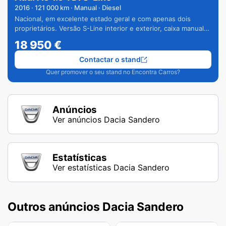
2016
·
121 000
km · Manual · Diesel
Nacional, em excelente estado geral e com apenas dois
proprietários. Versão S-Line interior e exterior, caixa manual
de 6 velocidades e vários extras.
18 950
€
Contactar o stand
Quer promover o seu stand no Encontra Carros?
Anúncios
Ver anúncios Dacia Sandero
Estatísticas
Ver estatísticas Dacia Sandero
Outros anúncios Dacia Sandero