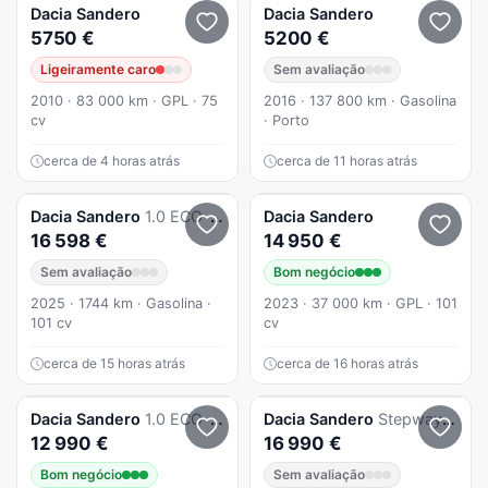
Dacia
Sandero
Dacia
Sandero
5750 €
5200 €
Ligeiramente caro
Sem avaliação
2010 · 83 000 km · GPL · 75
2016 · 137 800 km · Gasolina
cv
· Porto
cerca de 4 horas atrás
cerca de 11 horas atrás
Dacia
Sandero
1.0 ECO-G Essential Bi-Fuel
Dacia
Sandero
16 598 €
14 950 €
Sem avaliação
Bom negócio
2025 · 1744 km · Gasolina ·
2023 · 37 000 km · GPL · 101
101 cv
cv
cerca de 15 horas atrás
cerca de 16 horas atrás
Dacia
Sandero
1.0 ECO-G Stepway Bi-Fuel
Dacia
Sandero
Stepway TCe 90 CVT Comfort
12 990 €
16 990 €
Bom negócio
Sem avaliação