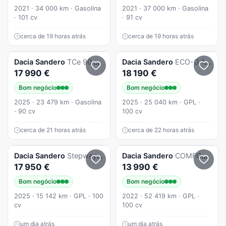
2021 · 34 000 km · Gasolina
2021 · 37 000 km · Gasolina
· 101 cv
· 91 cv
cerca de 19 horas atrás
cerca de 19 horas atrás
Dacia
Sandero
TCe 90 Stepway Extreme
Dacia
Sandero
ECO-G 100 Bi-Fuel Stepway Extreme+
17 990 €
18 190 €
Bom negócio
Bom negócio
2025 · 23 479 km · Gasolina
2025 · 25 040 km · GPL ·
· 90 cv
100 cv
cerca de 21 horas atrás
cerca de 22 horas atrás
Dacia
Sandero
Stepway Extreme + Eco-G
Dacia
Sandero
COMFORT ECO-G 100
17 950 €
13 990 €
Bom negócio
Bom negócio
2025 · 15 142 km · GPL · 100
2022 · 52 419 km · GPL ·
cv
100 cv
um dia atrás
um dia atrás