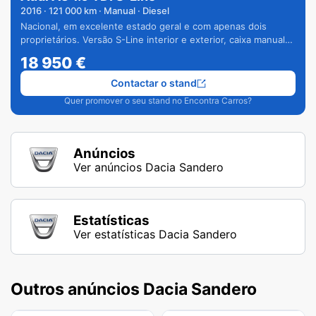
2016
·
121 000
km · Manual · Diesel
Nacional, em excelente estado geral e com apenas dois
proprietários. Versão S-Line interior e exterior, caixa manual
de 6 velocidades e vários extras.
18 950
€
Contactar o stand
Quer promover o seu stand no Encontra Carros?
Anúncios
Ver anúncios Dacia Sandero
Estatísticas
Ver estatísticas Dacia Sandero
Outros anúncios Dacia Sandero