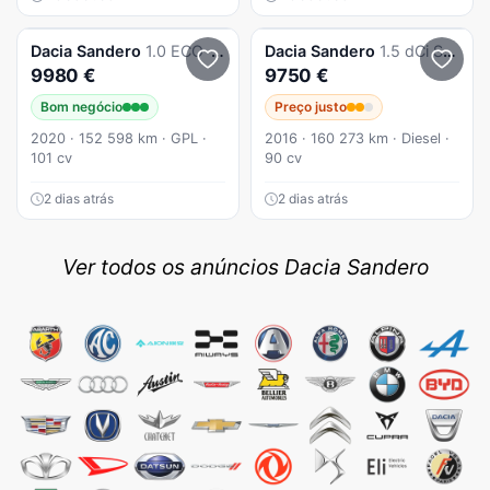
Dacia
Sandero
1.0 ECO-G Stepway Bi-Fuel
Dacia
Sandero
1.5 dCi Stepway
9980 €
9750 €
Bom negócio
Preço justo
2020 · 152 598 km · GPL ·
2016 · 160 273 km · Diesel ·
101 cv
90 cv
2 dias atrás
2 dias atrás
Ver todos os anúncios Dacia Sandero