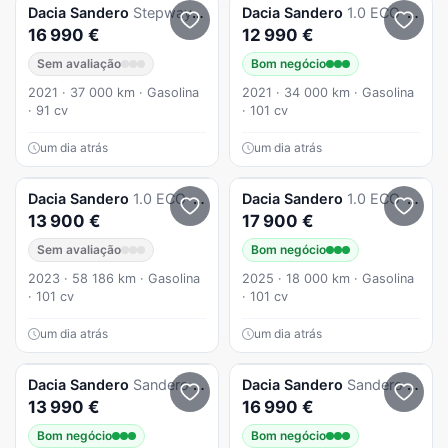
Dacia
Sandero
Stepway TCe 90 CVT Comfort
Dacia
Sandero
1.0 ECO-G Stepway Bi-Fuel
16 990 €
12 990 €
Sem avaliação
Bom negócio
2021 · 37 000 km · Gasolina
2021 · 34 000 km · Gasolina
· 91 cv
· 101 cv
um dia atrás
um dia atrás
Dacia
Sandero
1.0 ECO-G Essential Bi-Fuel
Dacia
Sandero
1.0 ECO-G Extreme + Up&Go Bi-Fuel
13 900 €
17 900 €
Sem avaliação
Bom negócio
2023 · 58 186 km · Gasolina
2025 · 18 000 km · Gasolina
· 101 cv
· 101 cv
um dia atrás
um dia atrás
Dacia
Sandero
Sandero 1.0 ECO-G Comfort Bi-Fuel
Dacia
Sandero
Sandero 1.0 ECO-G Stepway Extreme + Up&Go Bi-Fuel
13 990 €
16 990 €
Bom negócio
Bom negócio