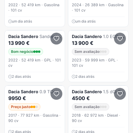
2022 · 52 419 km · Gasolina
2024 · 26 389 km · Gasolina
· 101 cv
· 101 cv
um dia atrás
um dia atrás
Dacia
Sandero
Sandero 1.0 ECO-G Comfort Bi-Fuel
Dacia
Sandero
1.0 ECO-G Essential Bi-Fuel
13 990 €
13 900 €
Bom negócio
Sem avaliação
2022 · 52 419 km · GPL · 101
2023 · 59 999 km · GPL ·
cv
101 cv
2 dias atrás
2 dias atrás
Dacia
Sandero
0.9 TCe Stepway
Dacia
Sandero
1.5 dCi Comfort
9950 €
4500 €
Preço justo
Sem avaliação
2017 · 77 927 km · Gasolina ·
2018 · 62 972 km · Diesel ·
90 cv
90 cv
2 dias atrás
2 dias atrás