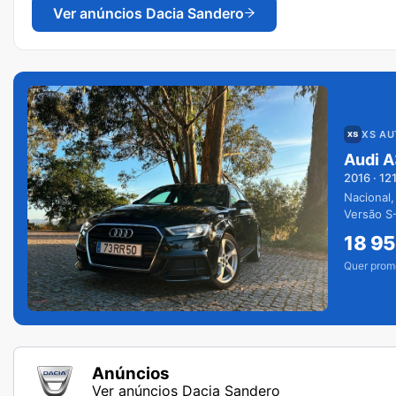
Ver anúncios
Dacia Sandero
XS A
Audi A
2016
·
12
Nacional,
Versão S-
extras.
18 9
Quer prom
Anúncios
Ver anúncios Dacia Sandero