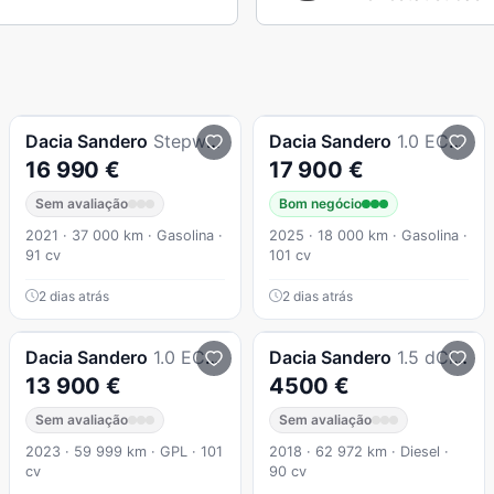
Dacia
Sandero
Stepway TCe 90 CVT Comfort
Dacia
Sandero
1.0 ECO-G Extreme + Up&Go Bi-Fuel
16 990 €
17 900 €
Sem avaliação
Bom negócio
2021 · 37 000 km · Gasolina ·
2025 · 18 000 km · Gasolina ·
91 cv
101 cv
2 dias atrás
2 dias atrás
Dacia
Sandero
1.0 ECO-G Essential Bi-Fuel
Dacia
Sandero
1.5 dCi Comfort
13 900 €
4500 €
Sem avaliação
Sem avaliação
2023 · 59 999 km · GPL · 101
2018 · 62 972 km · Diesel ·
cv
90 cv