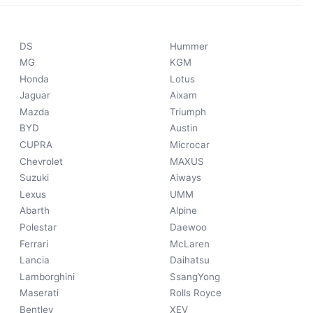
DS
Hummer
MG
KGM
Honda
Lotus
Jaguar
Aixam
Mazda
Triumph
BYD
Austin
CUPRA
Microcar
Chevrolet
MAXUS
Suzuki
Aiways
Lexus
UMM
Abarth
Alpine
Polestar
Daewoo
Ferrari
McLaren
Lancia
Daihatsu
Lamborghini
SsangYong
Maserati
Rolls Royce
Bentley
XEV