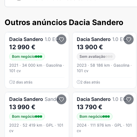
Outros anúncios Dacia Sandero
Dacia
Sandero
1.0 ECO-G Stepway Bi-Fuel
Dacia
Sandero
1.0 ECO-G Essential Bi-Fuel
12 990 €
13 900 €
Bom negócio
Sem avaliação
2021 · 34 000 km · Gasolina ·
2023 · 58 186 km · Gasolina ·
101 cv
101 cv
2 dias atrás
2 dias atrás
Dacia
Sandero
Sandero 1.0 ECO-G Comfort Bi-Fuel
Dacia
Sandero
1.0 ECO-G Essential Bi-Fuel
13 990 €
13 790 €
Bom negócio
Bom negócio
2022 · 52 419 km · GPL · 101
2024 · 111 976 km · GPL · 101
cv
cv