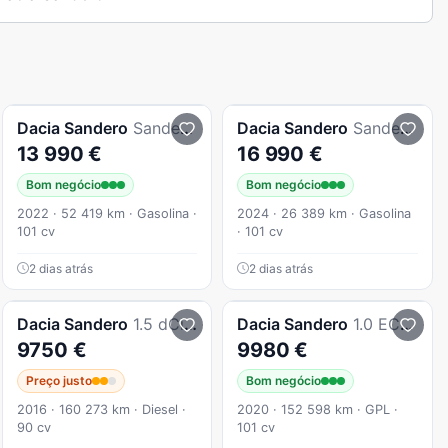
Dacia
Sandero
Sandero 1.0 ECO-G Comfort Bi-Fuel
Dacia
Sandero
Sandero 1.0 ECO-G Stepway Extreme + Up&Go Bi-Fuel
13 990 €
16 990 €
Bom negócio
Bom negócio
2022 · 52 419 km · Gasolina ·
2024 · 26 389 km · Gasolina
101 cv
· 101 cv
2 dias atrás
2 dias atrás
Dacia
Sandero
1.5 dCi Stepway
Dacia
Sandero
1.0 ECO-G Stepway Bi-Fuel
9750 €
9980 €
Preço justo
Bom negócio
2016 · 160 273 km · Diesel ·
2020 · 152 598 km · GPL ·
90 cv
101 cv