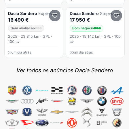
Dacia
Sandero
Expressio GPL
Dacia
Sandero
Stepway Extreme + Eco-G
16 490 €
17 950 €
Sem avaliação
Bom negócio
2025 · 23 315 km · GPL ·
2025 · 15 142 km · GPL · 100
100 cv
cv
um dia atrás
um dia atrás
Ver todos os anúncios Dacia Sandero