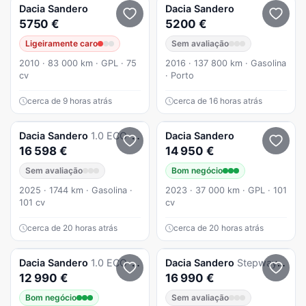
Dacia
Sandero
Dacia
Sandero
5750 €
5200 €
Ligeiramente caro
Sem avaliação
2010 · 83 000 km · GPL · 75
2016 · 137 800 km · Gasolina
cv
· Porto
cerca de 9 horas atrás
cerca de 16 horas atrás
Dacia
Sandero
1.0 ECO-G Essential Bi-Fuel
Dacia
Sandero
16 598 €
14 950 €
Sem avaliação
Bom negócio
2025 · 1744 km · Gasolina ·
2023 · 37 000 km · GPL · 101
101 cv
cv
cerca de 20 horas atrás
cerca de 20 horas atrás
Dacia
Sandero
1.0 ECO-G Stepway Bi-Fuel
Dacia
Sandero
Stepway TCe 90 CVT Comfort
12 990 €
16 990 €
Bom negócio
Sem avaliação