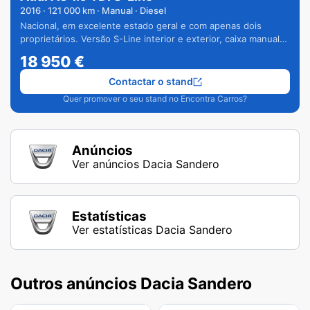
2016
·
121 000
km · Manual · Diesel
Nacional, em excelente estado geral e com apenas dois
proprietários. Versão S-Line interior e exterior, caixa manual
de 6 velocidades e vários extras.
18 950
€
Contactar o stand
Quer promover o seu stand no Encontra Carros?
Anúncios
Ver anúncios Dacia Sandero
Estatísticas
Ver estatísticas Dacia Sandero
Outros anúncios Dacia Sandero