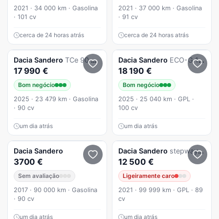
2021 · 34 000 km · Gasolina
2021 · 37 000 km · Gasolina
· 101 cv
· 91 cv
cerca de 24 horas atrás
cerca de 24 horas atrás
Dacia
Sandero
TCe 90 Stepway Extreme
Dacia
Sandero
ECO-G 100 Bi-Fuel Stepway Extreme+
17 990 €
18 190 €
Bom negócio
Bom negócio
2025 · 23 479 km · Gasolina
2025 · 25 040 km · GPL ·
· 90 cv
100 cv
um dia atrás
um dia atrás
Dacia
Sandero
Dacia
Sandero
stepway bi-fuel
3700 €
12 500 €
Sem avaliação
Ligeiramente caro
2017 · 90 000 km · Gasolina
2021 · 99 999 km · GPL · 89
· 90 cv
cv
um dia atrás
um dia atrás