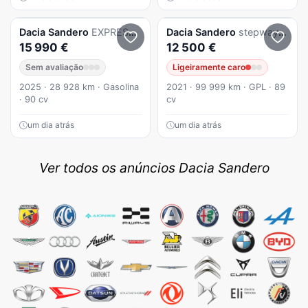
Dacia
Sandero
EXPRESSION TCE 90
Dacia
Sandero
stepway bi-fuel
15 990 €
12 500 €
Sem avaliação
Ligeiramente caro
2025 · 28 928 km · Gasolina
2021 · 99 999 km · GPL · 89
· 90 cv
cv
um dia atrás
um dia atrás
Ver todos os anúncios Dacia Sandero