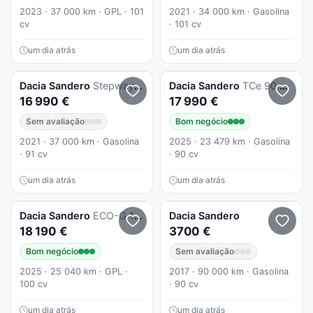
2023 · 37 000 km · GPL · 101
2021 · 34 000 km · Gasolina
cv
· 101 cv
um dia atrás
um dia atrás
Dacia
Sandero
Stepway TCe 90 CVT Comfort
Dacia
Sandero
TCe 90 Stepway Extreme
16 990 €
17 990 €
Sem avaliação
Bom negócio
2021 · 37 000 km · Gasolina
2025 · 23 479 km · Gasolina
· 91 cv
· 90 cv
um dia atrás
um dia atrás
Dacia
Sandero
ECO-G 100 Bi-Fuel Stepway Extreme+
Dacia
Sandero
18 190 €
3700 €
Bom negócio
Sem avaliação
2025 · 25 040 km · GPL ·
2017 · 90 000 km · Gasolina
100 cv
· 90 cv
um dia atrás
um dia atrás