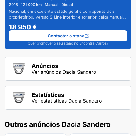
2016
·
121 000
km · Manual · Diesel
Nacional, em excelente estado geral e com apenas dois
proprietários. Versão S-Line interior e exterior, caixa manual
de 6 velocidades e vários extras.
18 950
€
Contactar o stand
Quer promover o seu stand no Encontra Carros?
Anúncios
Ver anúncios Dacia Sandero
Estatísticas
Ver estatísticas Dacia Sandero
Outros anúncios Dacia Sandero