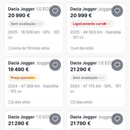
Dacia
Jogger
1.0 ECO-G Expression 7L Bi-Fuel
Dacia
Jogger
Jogger 1.0 Eco-G Extreme 7L Bi-Fuel
20 990 €
20 999 €
Sem avaliação
Ligeiramente caro
2025 · 18 538 km · GPL · 101
2025 · 49 503 km · Gasolina
cv
· 101 cv
cerca de 19 horas atrás
um dia atrás
Dacia
Jogger
Jogger 1.0 ECO-G Expression 7L Bi-Fuel
Dacia
Jogger
1.0 ECO-G Extreme+ Up&Go 7L Bi-Fuel
19 490 €
21 290 €
Preço justo
Sem avaliação
2024 · 47 309 km · Gasolina
2024 · 47 175 km · GPL · 101
· 101 cv
cv
2 dias atrás
2 dias atrás
Dacia
Jogger
1.0 ECO-G Extreme+ Up&Go 7L Bi-Fuel
Dacia
Jogger
Jogger 1.0 ECO-G Extreme 7L Bi-Fuel
21 290 €
21 790 €