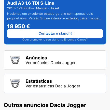
Audi A3 1.6 TDI S-Line
2016
·
121 000
km · Manual · Diesel
Nacional, em excelente estado geral e com apenas dois
proprietários. Versão S-Line interior e exterior, caixa manual
de 6 velocidades e vários extras.
18 950
€
Contactar o stand
Quer promover o seu stand no Encontra Carros?
Anúncios
Ver anúncios Dacia Jogger
Estatísticas
Ver estatísticas Dacia Jogger
Outros anúncios Dacia Jogger