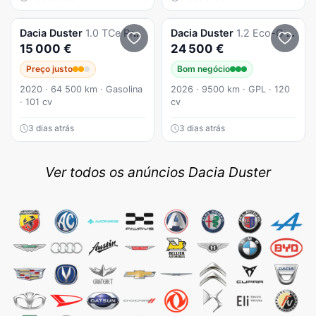
Dacia
Duster
1.0 TCe Prestige
Dacia
Duster
1.2 Eco-G 120 Bi-Fuel Journey
15 000 €
24 500 €
Preço justo
Bom negócio
2020 · 64 500 km · Gasolina
2026 · 9500 km · GPL · 120
· 101 cv
cv
3 dias atrás
3 dias atrás
Ver todos os anúncios Dacia Duster