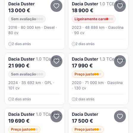
Dacia
Duster
Dacia
Duster
1.0 TCE 90cv Journey
13 000 €
18 900 €
Sem avaliação
Ligeiramente caro
2016 · 80 000 km · Diesel ·
2023 · 48 886 km · Gasolina
80 cv
· 90 cv
2 dias atrás
2 dias atrás
Dacia
Duster
1.0 TCe ECO-G Journey Bi-Fuel
Dacia
Duster
1.3 TCe Comfort
21 990 €
17 990 €
Sem avaliação
Preço justo
2024 · 35 692 km · GPL ·
2020 · 71 000 km · Gasolina
101 cv
· 130 cv
2 dias atrás
2 dias atrás
Dacia
Duster
1.0 TCe ECO-G SL Extreme Bi-Fuel
Dacia
Duster
19 690 €
17 500 €
Preço justo
Preço justo