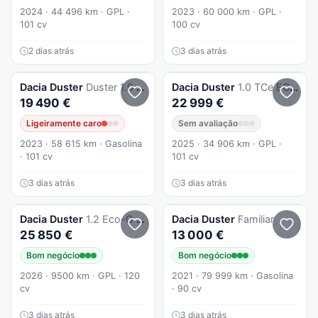
2024 · 44 496 km · GPL ·
2023 · 60 000 km · GPL ·
101 cv
100 cv
2 dias atrás
3 dias atrás
Dacia
Duster
Duster 1.0 TCe ECO-G Journey Bi-Fuel
Dacia
Duster
1.0 TCe ECO-G Journey Bi-Fuel
19 490 €
22 999 €
Ligeiramente caro
Sem avaliação
2023 · 58 615 km · Gasolina
2025 · 34 906 km · GPL ·
· 101 cv
101 cv
3 dias atrás
3 dias atrás
Dacia
Duster
1.2 Eco-G 120 Bi-Fuel Journey Auto
Dacia
Duster
Familiar
25 850 €
13 000 €
Bom negócio
Bom negócio
2026 · 9500 km · GPL · 120
2021 · 79 999 km · Gasolina
cv
· 90 cv
3 dias atrás
3 dias atrás