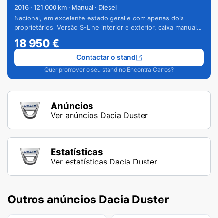
2016
·
121 000
km · Manual · Diesel
Nacional, em excelente estado geral e com apenas dois
proprietários. Versão S-Line interior e exterior, caixa manual
de 6 velocidades e vários extras.
18 950
€
Contactar o stand
Quer promover o seu stand no Encontra Carros?
Anúncios
Ver anúncios Dacia Duster
Estatísticas
Ver estatísticas Dacia Duster
Outros anúncios Dacia Duster