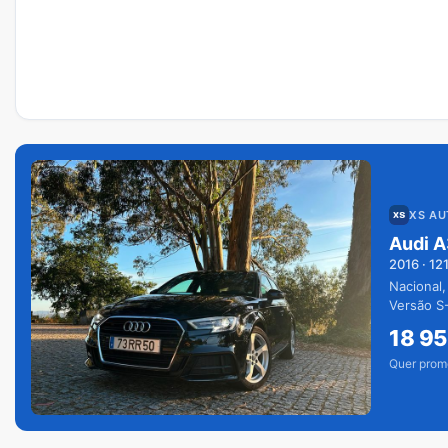
XS A
Audi A
2016
·
12
Nacional,
Versão S-
extras.
18 9
Quer prom