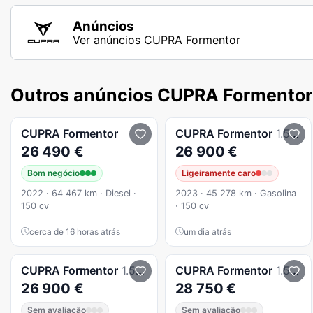
Anúncios
Ver anúncios CUPRA Formentor
Outros anúncios CUPRA Formentor
CUPRA
Formentor
CUPRA
Formentor
1.5 TSI DSG
26 490 €
26 900 €
Bom negócio
Ligeiramente caro
2022 · 64 467 km · Diesel ·
2023 · 45 278 km · Gasolina
150 cv
· 150 cv
cerca de 16 horas atrás
um dia atrás
CUPRA
Formentor
1.5 TSI Sport DSG
CUPRA
Formentor
1.5 TSI Plus DSG
26 900 €
28 750 €
Sem avaliação
Sem avaliação