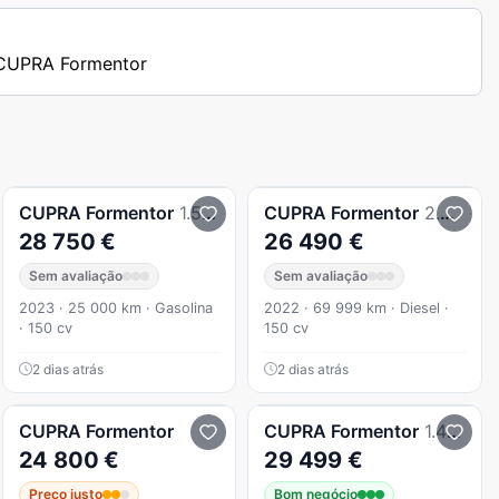
s CUPRA Formentor
CUPRA
Formentor
1.5 TSI Plus DSG
CUPRA
Formentor
2.0 TDI 150cv
28 750 €
26 490 €
Sem avaliação
Sem avaliação
2023 · 25 000 km · Gasolina
2022 · 69 999 km · Diesel ·
· 150 cv
150 cv
2 dias atrás
2 dias atrás
CUPRA
Formentor
CUPRA
Formentor
1.4 e-Hybrid DSG
24 800 €
29 499 €
Preço justo
Bom negócio