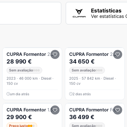
Estatísticas
Ver estatística
CUPRA
Formentor
2.0 TDI Cupra DSG 4Drive
CUPRA
Formentor
2.0 TDI DSG
28 990 €
34 650 €
Sem avaliação
Sem avaliação
2023 · 46 000 km · Diesel ·
2025 · 57 842 km · Diesel ·
150 cv
150 cv
um dia atrás
2 dias atrás
CUPRA
Formentor
1.5 TSI DSG
CUPRA
Formentor
Formentor 1.5 E-Hybrid Dsg
29 900 €
36 499 €
Preço justo
Sem avaliação