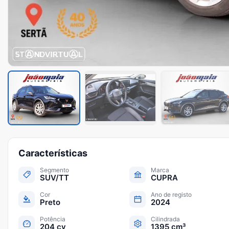
Características
Segmento
Marca
SUV/TT
CUPRA
Cor
Ano de registo
Preto
2024
Potência
Cilindrada
204 cv
1395 cm³