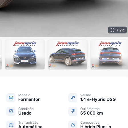
1 / 22
+
17
Modelo
Versão
Formentor
1.4 e-Hybrid DSG
Condição
Quilómetros
Usado
65 000 km
Transmissão
Combustível
Automática
Híbrido Plug-In