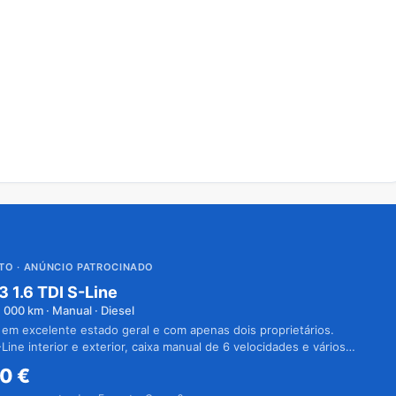
UTO
· ANÚNCIO PATROCINADO
3 1.6 TDI S-Line
1 000
km · Manual · Diesel
 em excelente estado geral e com apenas dois proprietários.
Line interior e exterior, caixa manual de 6 velocidades e vários
50
€