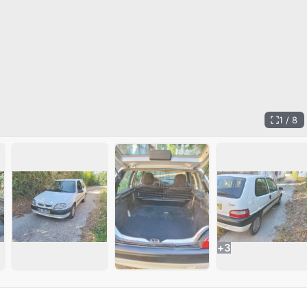
1 / 8
+
3