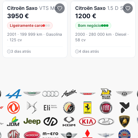
Citroën
Saxo
VTS Motor C2 CUP 1600 16v
Citroën
Saxo
1.5 D SX
3950 €
1200 €
Ligeiramente caro
Bom negócio
2001 · 199 999 km · Gasolina
2000 · 280 000 km · Diesel ·
· 125 cv
58 cv
3 dias atrás
4 dias atrás