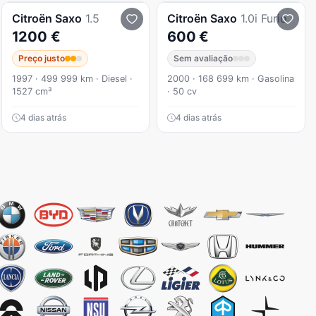
Citroën
Saxo
1.5
Citroën
Saxo
1.0i Furio
1200 €
600 €
Preço justo
Sem avaliação
1997 · 499 999 km · Diesel ·
2000 · 168 699 km · Gasolina
1527 cm³
· 50 cv
4 dias atrás
4 dias atrás