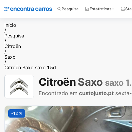
Pesquisa
Estatísticas
Sta
Início
/
Pesquisa
/
Citroën
/
Saxo
/
Citroën Saxo saxo 1.5d
Citroën
Saxo
saxo 1
Encontrado em
custojusto.pt
sexta-
-12 %