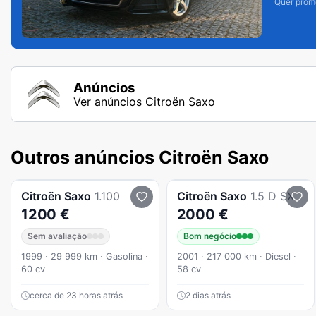
Quer prom
Anúncios
Ver anúncios Citroën Saxo
Outros anúncios Citroën Saxo
Citroën
Saxo
1.100
Citroën
Saxo
1.5 D SX
1200 €
2000 €
Sem avaliação
Bom negócio
1999 · 29 999 km · Gasolina ·
2001 · 217 000 km · Diesel ·
60 cv
58 cv
cerca de 23 horas atrás
2 dias atrás