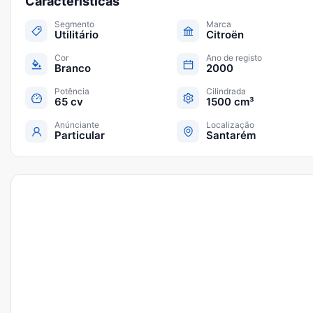
Características
Segmento
Marca
Utilitário
Citroën
Cor
Ano de registo
Branco
2000
Potência
Cilindrada
65 cv
1500 cm³
Anúnciante
Localização
Particular
Santarém