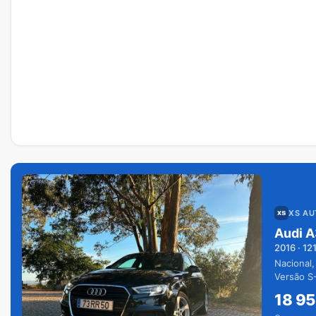
XS A
Audi A
2016
·
12
Nacional,
Versão S-
extras.
18 9