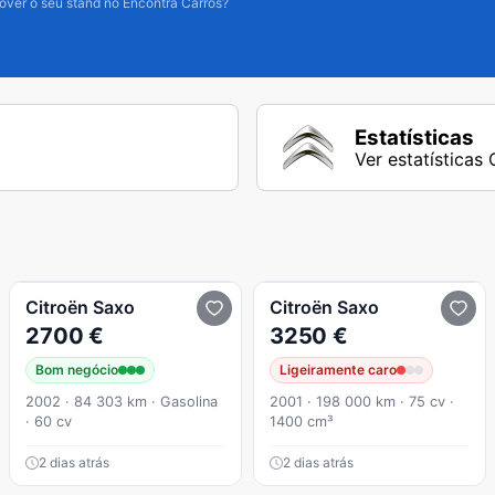
over o seu stand no Encontra Carros?
Estatísticas
Ver estatísticas
Citroën
Saxo
Citroën
Saxo
2700 €
3250 €
Bom negócio
Ligeiramente caro
2002 · 84 303 km · Gasolina
2001 · 198 000 km · 75 cv ·
· 60 cv
1400 cm³
2 dias atrás
2 dias atrás