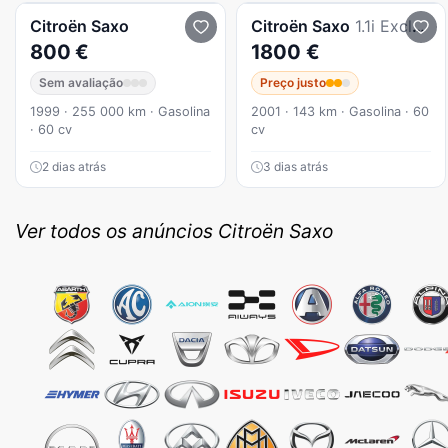
Citroën
Saxo
Citroën
Saxo
1.1i Exclusive
800 €
1800 €
Sem avaliação
Preço justo
1999 · 255 000 km · Gasolina
2001 · 143 km · Gasolina · 60
· 60 cv
cv
2 dias atrás
3 dias atrás
Ver todos os anúncios Citroën Saxo