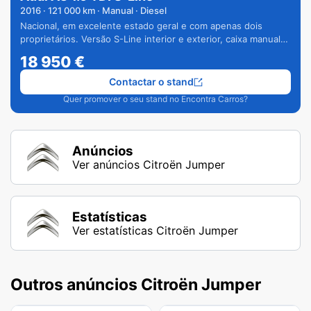
2016
·
121 000
km · Manual · Diesel
Nacional, em excelente estado geral e com apenas dois
proprietários. Versão S-Line interior e exterior, caixa manual
de 6 velocidades e vários extras.
18 950
€
Contactar o stand
Quer promover o seu stand no Encontra Carros?
Anúncios
Ver anúncios Citroën Jumper
Estatísticas
Ver estatísticas Citroën Jumper
Outros anúncios Citroën Jumper